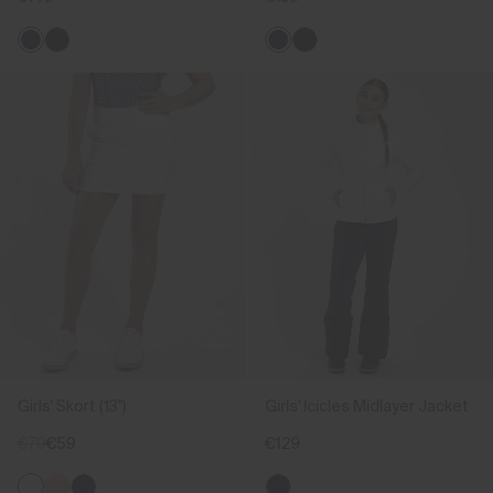
Girls' Skort (13")
Girls' Icicles Midlayer Jacket
€79
€59
€129