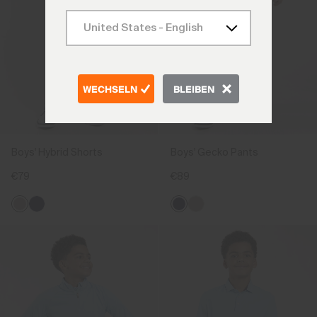
WECHSELN
BLEIBEN
Boys' Hybrid Shorts
Boys' Gecko Pants
€79
€89