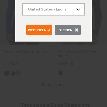
WECHSELN
BLEIBEN
Men's Feel Midlayer Half-Zip
Men's Trace 2.0 Midlayer
Half-Zip
€149
€119
€199
€149
Seite 2 von 2
Technologie Eines Champions