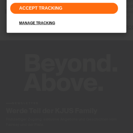
und die Wärme reguliert.
die Körperwär
speichern und
ACCEPT TRACKING
Entdecke Graphene
abgeben, wod
reguliert wird.
MANAGE TRACKING
Entdecke RC
NEWSLETTER
Werde Teil der KJUS Family
Frühzeitiger Zugang, exklusive Angebote und Geschichten vom
Fairway und der Piste.