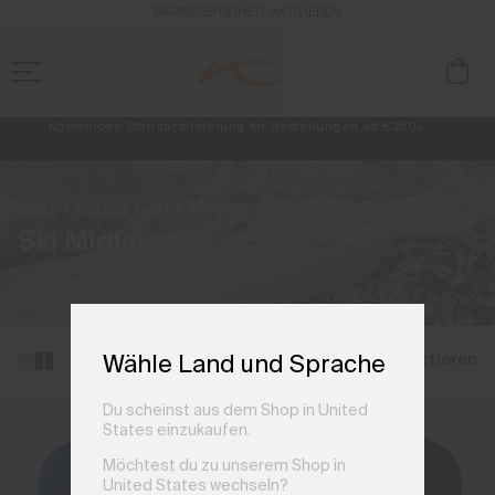
BARRIEREFREIHEIT AKTIVIEREN
Kostenlose Standardlieferung für Bestellungen ab €250+
Retouren immer kostenlos
NEU
Vorabzugang, Angebote für Mitglieder und Geschichten aus den Lin
Start
Herren
Ski
Midlayer
(2 Produkte)
Ski Midlayer
Midlayer für jede Wetterlage.
Filtern und sortieren
Wähle Land und Sprache
Du scheinst aus dem Shop in United
States einzukaufen.
Möchtest du zu unserem Shop in
United States wechseln?