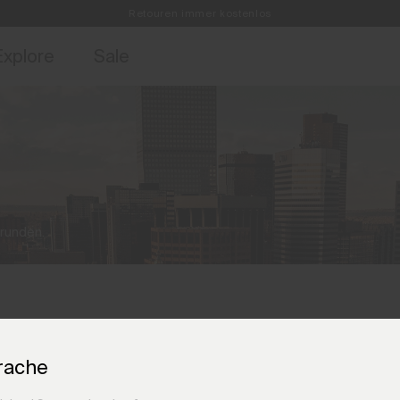
Retouren immer kostenlos
ebote für Mitglieder und Geschichten aus den Links & Lifts.
Kostenlose Standardlieferung für Bestellungen ab €250+
Jetzt für
Explore
Sale
brunden.
rache