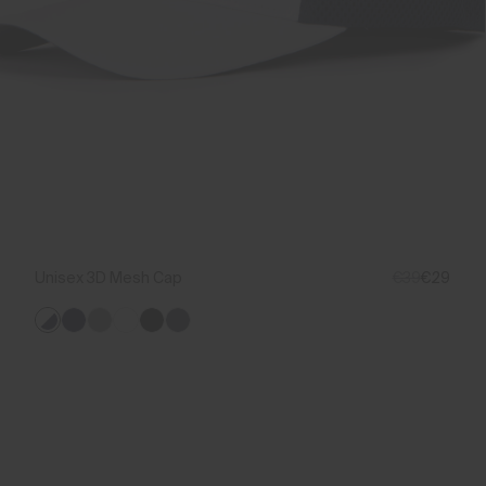
Unisex 3D Mesh Cap
€39
€29