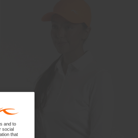
s and to
r social
tion that