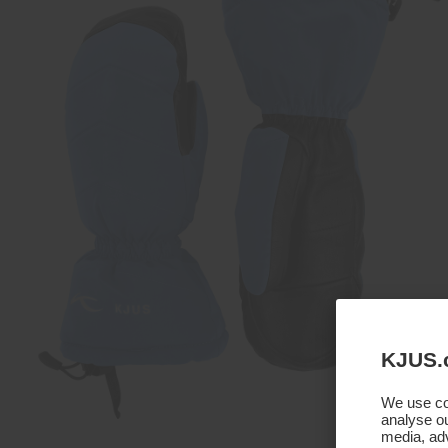
KJUS.
We use coo
analyse ou
media, adv