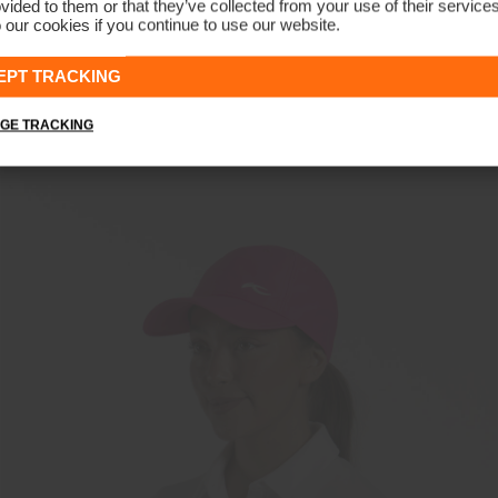
vided to them or that they’ve collected from your use of their service
 our cookies if you continue to use our website.
Unisex Classic Cap
€39
€29
EPT TRACKING
GE TRACKING