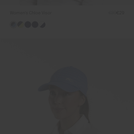
Women's Chloe Visor
€39
€29