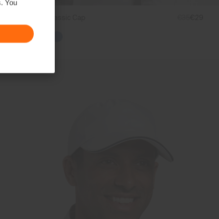
s. You
Women's Classic Cap
€35
€29