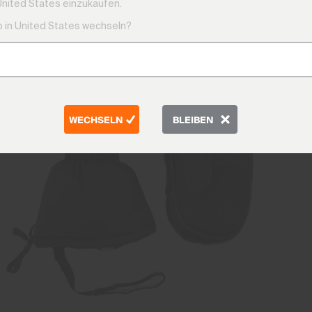
United States einzukaufen.
 in United States wechseln?
WECHSELN
BLEIBEN