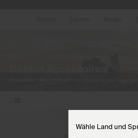
NEU
Vorabzugang, Ang
Herren
Damen
Kinder
Start
Damen
Lifestyle
Accessories
(14 Produkte)
Damen Accessoires
Accessoires, die deinen Look mit Funktionalität und Eleganz a
Wähle Land und Sp