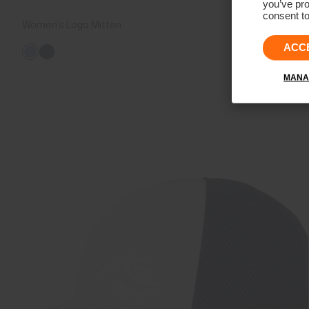
you’ve pro
consent to
Women's Logo Mitten
€189
ACC
MANA