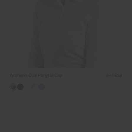
Women's Dual Ponytail Cap
€45
€39