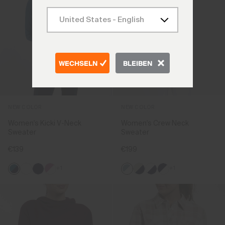
WECHSELN
BLEIBEN
NEW COLOR
NEW COLOR
Women's Kicki V-Neck
Women's Crew Neck
Sweater
Sweater
€139
€199
+1
+1