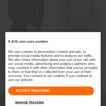
KJUS.com uses cookies
We use cookies to personalise content and ads, to
Women's Kessy Hooded
Women's Yellowstone Shirt
provide social media features and to analyse our traffic.
Sweater (previous season)
We also share information about your use of our site with
our social media, advertising and analytics partners who
€229
€179
€279
€209
may combine it with other information that you’ve provided
to them or that they’ve collected from your use of their
services. You consent to our cookies if you continue to
use our website.
Seite 4 von 4
ACCEPT TRACKING
MANAGE TRACKING