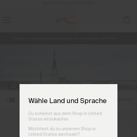
BARRIEREFREIHEIT AKTIVIEREN
Kostenlose Standardlieferung für Bestellungen ab €250+
NEU
Vorabzugang, Angebote für Mitglieder und Geschichten aus den Lin
Retouren immer kostenlos
Start
Damen
Lifestyle
Midlayers
(4 Produkte)
Damen Midlayer & Pullis
Kleidungsschichten für Komfort und Stil.
Filtern und sortieren
Wähle Land und Sprache
Du scheinst aus dem Shop in United
States einzukaufen.
Möchtest du zu unserem Shop in
United States wechseln?