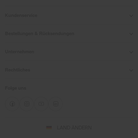
Kundenservice
Bestellungen & Rücksendungen
Unternehmen
Rechtliches
Folge uns
Wähle
LAND ÄNDERN
Land
und