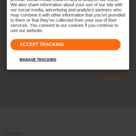
We also share information about your use of our site with
our social media, advertising and analytics partners who
may combine it with other information that you’ve provided
to them or that they’ve collected from your use of their
services. You consent to our cookies if you continue to
use our website.
NEWSLETTER
ACCEPT TRACKING
Werde Teil der KJUS Family
Frühzeitiger Zugang, exklusive Angebote und Geschichten vom
MANAGE TRACKING
Fairway und der Piste.
Abonnieren
Kontakt