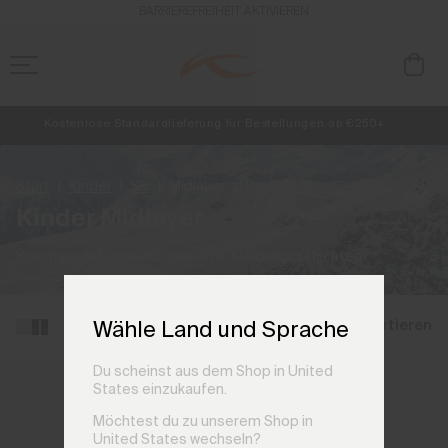
BARRIEREFREIHEIT AKTIVIEREN
Kostenlose Standardlieferung für Bestellungen ab €250+
Retouren immer kostenlos
NEU
Vorabzugang, Angebote für Mitglieder und Geschichten aus den Lin
Start
Kinder
Ski
Midlayer
(1 Produkte)
Kinder Midlayer
Kuschelig-warme und bequeme Kleidungsschichten.
Filtern und sortieren
Wähle Land und Sprache
Du scheinst aus dem Shop in United
States einzukaufen.
Möchtest du zu unserem Shop in
United States wechseln?