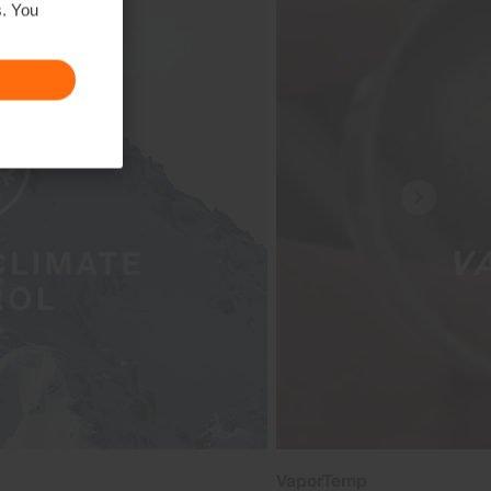
s. You
VaporTemp