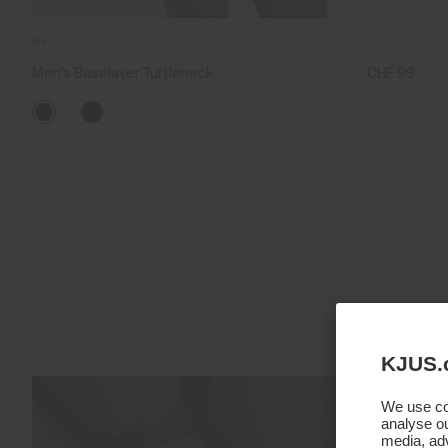
NEU
Men's Baselayer Turtleneck
CHF 99
KJUS.
We use coo
analyse ou
media, adv