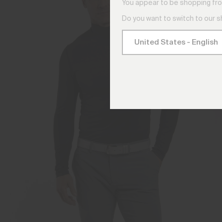
You appear to be shopping fro
Do you want to switch to our 