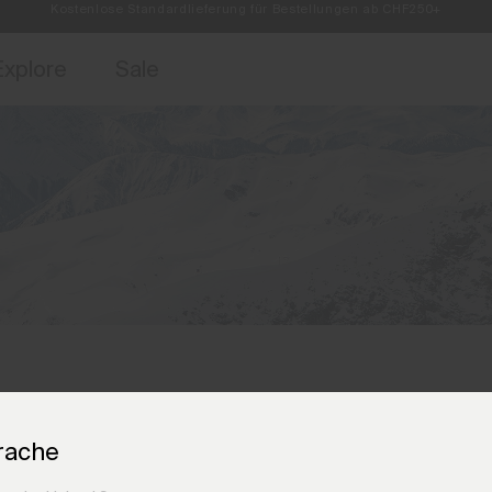
Retouren immer kostenlos
ebote für Mitglieder und Geschichten aus den Links & Lifts.
Kostenlose Standardlieferung für Bestellungen ab CHF250+
Jetzt für
Explore
Sale
rache