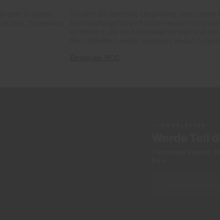
tfähigem Graphen
Schaffe die optimale Umgebung, wenn deine 
verteilt. So werden
Hochleistungsfähige Stoffe werden mit ther
kombiniert, die die Körperwärme während der
dem Abkühlen wieder abgeben, wodurch die Kö
Entdecke RCC
NEWSLETTER
Werde Teil 
Frühzeitiger Zugang, e
Piste.