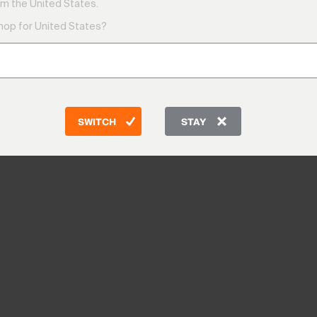
m the United States.
shop for United States?
SWITCH
STAY