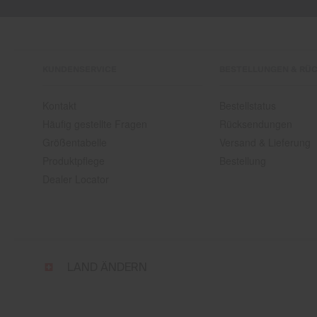
KUNDENSERVICE
BESTELLUNGEN & RÜ
Kontakt
Bestellstatus
Häufig gestellte Fragen
Rücksendungen
Größentabelle
Versand & Lieferung
Produktpflege
Bestellung
Dealer Locator
Wähle
LAND ÄNDERN
Land
und
Sprache