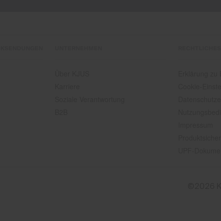
CKSENDUNGEN
UNTERNEHMEN
RECHTLICHES
Über KJUS
Erklärung zu B
Karriere
Cookie-Einste
Soziale Verantwortung
Datenschutze
B2B
Nutzungsbed
Impressum
Produktsicher
UPF-Dokume
©2026 K