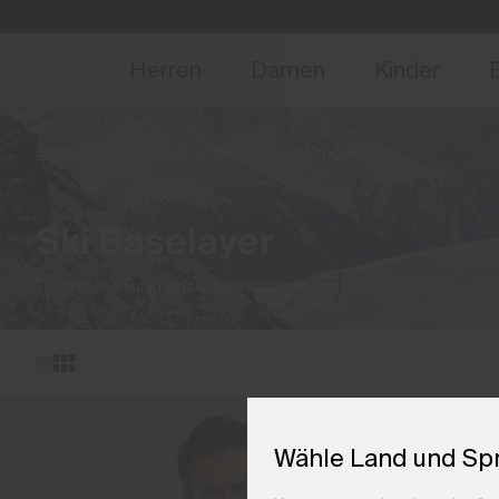
NEU
Vorabzugang, Ang
Herren
Damen
Kinder
Start
Herren
Ski
Baselayer
(1 Produkte)
Ski Baselayer
Technische Funktionsunterwäsche für optimale Leistung.
Wähle Land und Sp