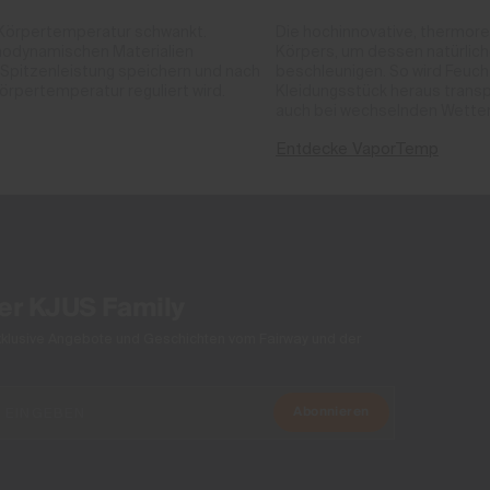
Körpertemperatur schwankt.
Die hochinnovative, thermor
modynamischen Materialien
Körpers, um dessen natürlich
 Spitzenleistung speichern und nach
beschleunigen. So wird Feuch
rpertemperatur reguliert wird.
Kleidungsstück heraus transpo
auch bei wechselnden Wetter
Entdecke VaporTemp
der KJUS Family
xklusive Angebote und Geschichten vom Fairway und der
Abonnieren