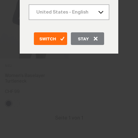
SWITCH
STAY
NEU
Women's Baselayer
Turtleneck
CHF 99
Seite 1 von 1