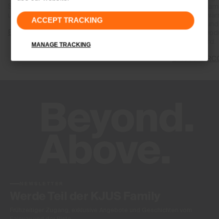
Stoff verteilt. So werden Kältebrücken reduziert
thermodynamis
und die Wärme reguliert.
die Körperwär
ACCEPT TRACKING
speichern und
Entdecke Graphene
abgeben, wod
reguliert wird.
MANAGE TRACKING
Entdecke RC
NEWSLETTER
Werde Teil der KJUS Family
Frühzeitiger Zugang, exklusive Angebote und Geschichten vom
Fairway und der Piste.