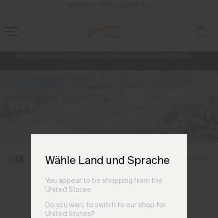
BARRIEREFREIHEIT AKTIVIEREN
Kostenlose Standardlieferung für Bestellungen ab CHF250+
Retouren immer kostenlos
NEU
Vorabzugang, Angebote für Mitglieder und Geschichten aus den Lin
Start
Damen
Ski
Baselayer
(1 Produkte)
Ski Baselayer
Technische Funktionsunterwäsche für optimale Leistung.
Filtern und sortieren
Wähle Land und Sprache
You appear to be shopping from the
United States.
Do you want to switch to our shop for
United States?