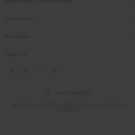
Bestellungen & Rücksendungen
Unternehmen
Rechtliches
Folge uns
Wähle
LAND ÄNDERN
Land
und
©2026 KJUS NORTH AMERICA INC.; ALL RIGHTS
Sprache
RESERVED
You
appear
to
be