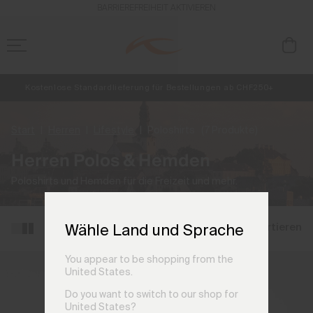
BARRIEREFREIHEIT AKTIVIEREN
Kostenlose Standardlieferung für Bestellungen ab CHF250+
NEU
Vorabzugang, Angebote für Mitglieder und Geschichten aus den Lin
Retouren immer kostenlos
Start
Herren
Lifestyle
Poloshirts
(7 Produkte)
Herren Polos & Hemden
Poloshirts und Hemden für die Freizeit und mehr.
Filtern und sortieren
Wähle Land und Sprache
You appear to be shopping from the
United States.
Do you want to switch to our shop for
United States?