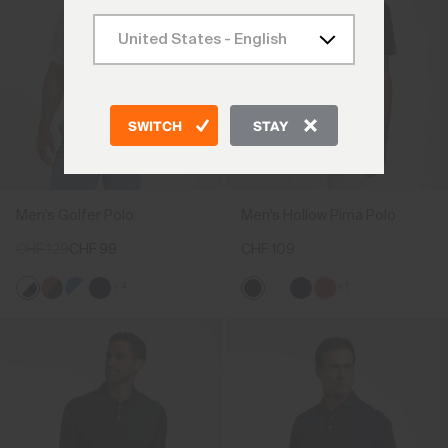
SWITCH
STAY
Men's Golfer Polo
Men's Hollow Pima Polo
CHF 129
CHF 99
CHF 109
+4
+1