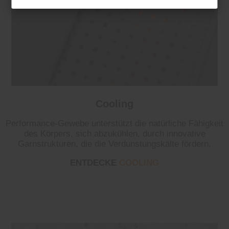
Cooling
Performance-Gewebe unterstützt die natürliche Fähigkeit
des Körpers, sich abzukühlen, durch innovative
Garnstrukturen, die die Verdunstungskälte fördern.
ENTDECKE
COOLING