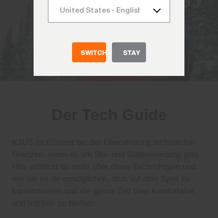
SWITCH
STAY
Der Tech Guide
KJUS ist führend bei der Überwindung technischer
Grenzen, wenn es um Ski- und Golfbekleidung geht.
Hier erfährst du mehr über diese Technologien und
wie sie es dir ermöglichen, dich auf dein Spiel zu
konzentrieren und die ganze Zeit über komfortabel
und trocken zu bleiben.