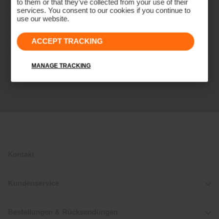
to them or that they’ve collected from your use of their
NEWSLETTER
services. You consent to our cookies if you continue to
Werde Teil der KJUS Family
use our website.
Frühzeitiger Zugang, exklusive Angebote und Geschichten vom
ACCEPT TRACKING
Fairway und der Piste.
Abonnieren
MANAGE TRACKING
Kontakt
Kundenservice
Bestellungen & Rücksendungen