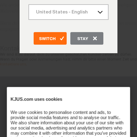
Alle anderen Produktpflegespezifikationen sind auf der jeweiligen
Webseite für jedes Produkt vollständig aufgeführt.
Wenn du Fragen oder Anmerkungen hast, wende dich bitte an unser
engagiertes Team unter:
onlineshop@kjus.com
SWITCH
STAY
Kontaktiere uns
Wir sind stolz darauf, dich zu unseren geschätzten Kunden zählen zu dürfen.
Wenn du Fragen oder Anmerkungen hast, nimm dir bitte einen Moment Zeit und
kontaktiere uns
.
KJUS.com uses cookies
We use cookies to personalise content and ads, to
provide social media features and to analyse our traffic.
We also share information about your use of our site with
our social media, advertising and analytics partners who
may combine it with other information that you’ve provided