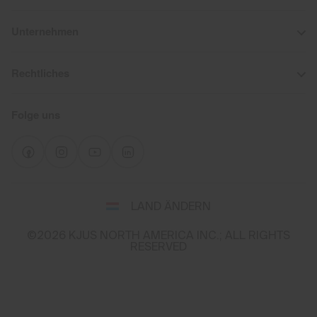
Unternehmen
Rechtliches
Folge uns
Wähle
LAND ÄNDERN
Land
und
©2026 KJUS NORTH AMERICA INC.; ALL RIGHTS
Sprache
RESERVED
You
appear
to
be
shopping