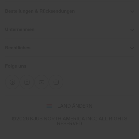
Bestellungen & Rücksendungen
Unternehmen
Rechtliches
Folge uns
Wähle
LAND ÄNDERN
Land
und
©2026 KJUS NORTH AMERICA INC.; ALL RIGHTS
Sprache
RESERVED
You
appear