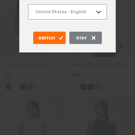
SWITCH
STAY
Men's Hollow Pima Polo
Men's Hollow Pima Half-Zip
€99
€189
+1
+1