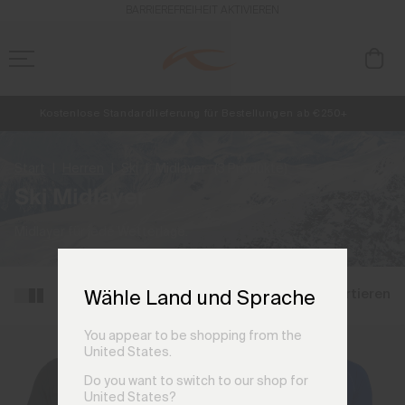
BARRIEREFREIHEIT AKTIVIEREN
Kostenlose Standardlieferung für Bestellungen ab €250+
NEU
Vorabzugang, Angebote für Mitglieder und Geschichten aus den Lin
Retouren immer kostenlos
Start
Herren
Ski
Midlayer
(3 Produkte)
Ski Midlayer
Midlayer für jede Wetterlage.
Filtern und sortieren
Wähle Land und Sprache
You appear to be shopping from the
United States.
Do you want to switch to our shop for
United States?