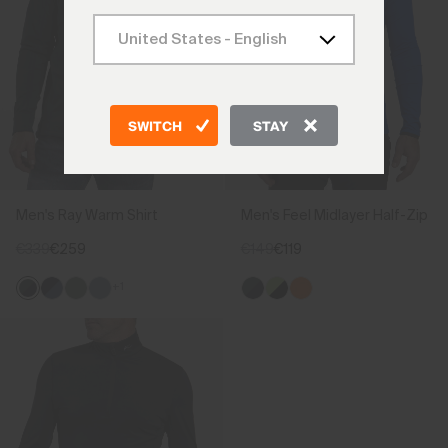
SWITCH
STAY
Men's Ray Warm Shirt
Men's Feel Midlayer Half-Zip
€339
€259
€149
€119
+1