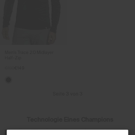
Men's Trace 2.0 Midlayer
Half-Zip
€199
€149
Seite 3 von 3
Technologie Eines Champions