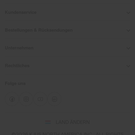
Kundenservice
Bestellungen & Rücksendungen
Unternehmen
Rechtliches
Folge uns
Wähle
LAND ÄNDERN
Land
und
©2026 KJUS NORTH AMERICA INC.; ALL RIGHTS