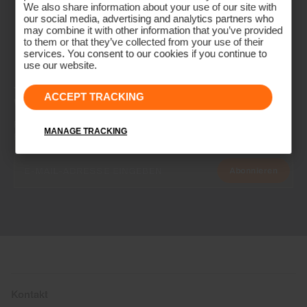
We also share information about your use of our site with
our social media, advertising and analytics partners who
may combine it with other information that you’ve provided
to them or that they’ve collected from your use of their
services. You consent to our cookies if you continue to
use our website.
NEWSLETTER
ACCEPT TRACKING
Werde Teil der KJUS Family
Frühzeitiger Zugang, exklusive Angebote und Geschichten vom
MANAGE TRACKING
Fairway und der Piste.
Abonnieren
Kontakt