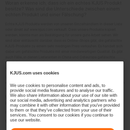
Woran erkenne ich, dass ich ein echtes KJUS Produkt
besitze? Was sind die Unterschiede zwischen einem
echten Produkt und einer Fälschung?
Echte KJUS Produkte werden von unseren Einzelhändlern in dieser Liste
oder direkt auf www.kjus.com verkauft. Dass unsere Produkte kopiert
werden, könnte man als Bestätigung für unsere gute Arbeit sehen. Wir
sind aber enttäuscht darüber, dass es Online-Shops gibt, die gefälschte
KJUS-Produkte zu einem sehr niedrigen Preis verkaufen. Es handelt sich
dabei um gefälschte Produkte mit einer minderwertigen Qualität. Es gibt
auch Fälle, in denen Lieferanten in China und Osteuropa gefälschte
KJUS-Produkte gegen Vorauszahlung anbieten, die Ware nach getätigter
Vorauszahlung aber dann oft nicht liefern.
KJUS.com uses cookies
Um sich vor gefälschten Produkten und Betrug zu schützen, empfehlen
wir Ihnen, KJUS-Produkte ausschließlich von autorisierten Online-Quellen
We use cookies to personalise content and ads, to
und Einzelhändlern zu kaufen.
provide social media features and to analyse our traffic.
We also share information about your use of our site with
Wie kann ich herausfinden, welche Größe ich beim
our social media, advertising and analytics partners who
Kauf von KJUS Produkten auswählen soll?
may combine it with other information that you’ve provided
to them or that they’ve collected from your use of their
Mithilfe der
Größentabelle
findest du die richtige Passform.
services. You consent to our cookies if you continue to
use our website.
Wie kann ich Produkte retournieren?