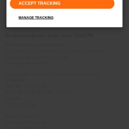
Bitte nutze das Retouren-Label, das deiner Bestellung beiliegt. Bitte
ACCEPT TRACKING
vermerke hier bei der jeweiligen Position den Grund der Retournierung.
Die Paketbox ist wiederverschließbar, so dass nur ein geringer
Verpackungsaufwand entsteht.
MANAGE TRACKING
Kontaktformular
Europa und übrige Länder ohne USA/CAN
Wie kann ich euch kontaktieren?
Du kannst uns über unser
Kontaktformular
erreichen.
Du kannst uns eine Email senden:
onlineshop@kjus.com
Zu folgenden Zeiten (UTC+1) sind wir telefonisch
erreichbar:
Montag – Donnerstag
9:00 – 12:00 Uhr & 13:00 – 16:00 Uhr
Freitag
9:00 – 12:00 Uhr
Telefonnummern
CH: +41 41 748 08 18
DE: +49 89 89 659 757