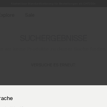
Kostenlose Standardlieferung für Bestellungen ab CHF250+
Retouren immer kostenlos
ebote für Mitglieder und Geschichten aus den Links & Lifts.
Jetzt für
Explore
Sale
SUCHERGEBNISSE
n wir keine Produkte zu deiner Suche finden
VERSUCHE ES ERNEUT:
BRAUCHST DU HILFE?
rache