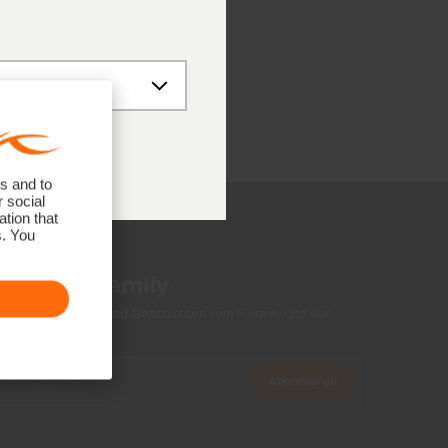
0 Uhr (UTC+1)
s and to
r social
tion that
s. You
der KJUS Family
xklusive Angebote und Geschichten vom Fairway und der
Abonnieren