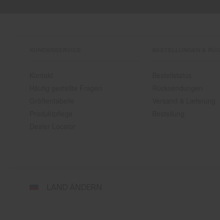
KUNDENSERVICE
BESTELLUNGEN & RÜ
Kontakt
Bestellstatus
Häufig gestellte Fragen
Rücksendungen
Größentabelle
Versand & Lieferung
Produktpflege
Bestellung
Dealer Locator
Wähle
LAND ÄNDERN
Land
und
Sprache