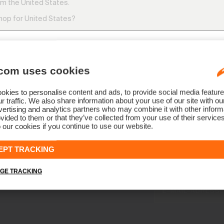
m the United States.
DE: +49 89 89 659 757
shop for United States?
ANDERE LÄNDER: +41 41 748 08 18
Montag – Freitag 09.00 – 12.00 Uhr und 13.00 – 16.3
com uses cookies
SWITCH
STAY
kies to personalise content and ads, to provide social media feature
r traffic. We also share information about your use of our site with ou
ertising and analytics partners who may combine it with other informa
vided to them or that they’ve collected from your use of their service
 our cookies if you continue to use our website.
NEWSLETTER
Werde Teil 
EPT TRACKING
Frühzeitiger Zugang, e
Piste.
GE TRACKING