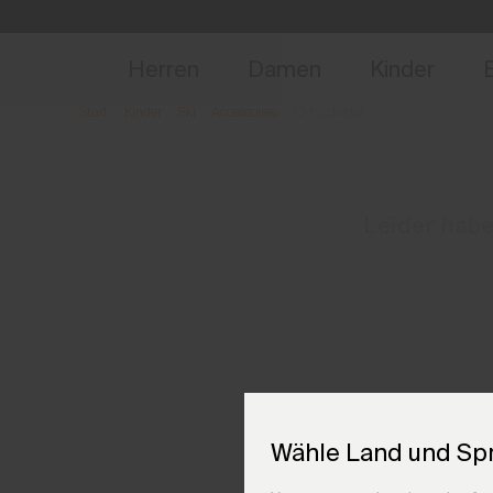
NEU
Vorabzugang, Ang
Herren
Damen
Kinder
Start
Kinder
Ski
Accessoires
(0 Produkte)
Leider habe
Wähle Land und Sp