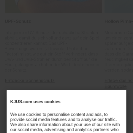
UPF-Schutz
Hollow Pima
Integrierter UV-Schutz, der schädliche Strahlen
Modernste Gar
abhält, damit du sich voll und ganz auf dein Spiel
um einen zent
konzentrieren kannst. Das UPF-
später aufgelö
Bewertungssystem (Ultraviolet Protection
zu formen. Die
Factor) misst, wie gut ein Stoff verhindert, dass
dass die Garne
UVA- und UVB-Strahlen durch den Stoff auf die
feuchtigkeits
Haut gelangen. Je höher der Wert, desto besser
thermoregulie
der Schutz.
werden, sodass
Entdecke Sonnenschutz
Erlebe das ho
Baumwolle
KJUS.com uses cookies
Finde die perfekte
We use cookies to personalise content and ads, to
provide social media features and to analyse our traffic.
We also share information about your use of our site with
our social media, advertising and analytics partners who