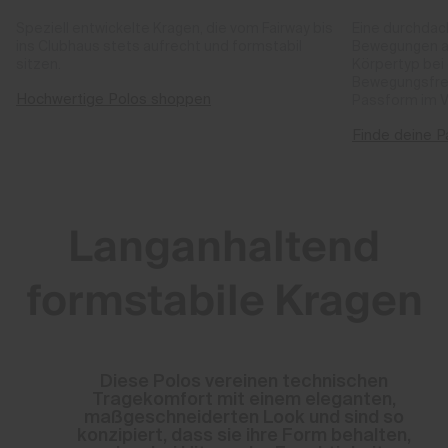
Speziell entwickelte Kragen, die vom Fairway bis
Eine durchdach
ins Clubhaus stets aufrecht und formstabil
Bewegungen an
sitzen.
Körpertyp be
Bewegungsfrei
Hochwertige Polos shoppen
Passform im V
Finde deine 
Langanhaltend
formstabile Kragen
Diese Polos vereinen technischen
Tragekomfort mit einem eleganten,
maßgeschneiderten Look und sind so
konzipiert, dass sie ihre Form behalten,