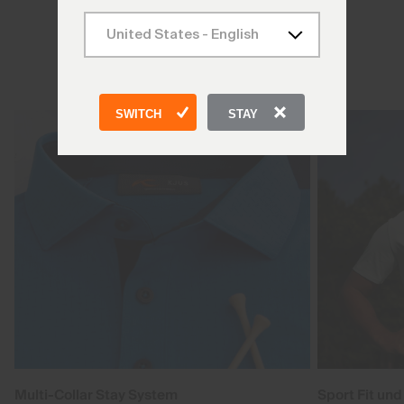
KJUS Polo-Guide
SWITCH
STAY
Multi-Collar Stay System
Sport Fit und