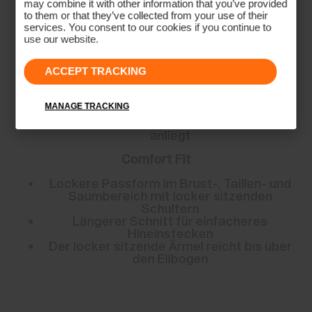
Passform
may combine it with other information that you’ve provided
to them or that they’ve collected from your use of their
services. You consent to our cookies if you continue to
use our website.
Sport Fit
Taillierte Passform an Brust, Taille und
ACCEPT TRACKING
Saum mit schmalerem Schulterbereich
Durchschnittliche Körperlänge bei einer
MANAGE TRACKING
Option ohne Einstecken in den Hosenbund
Kürzerer Ärmel, der eng am Oberarm
anliegt
Comfort Fit
Lockere Passform im Brust-, Taillen- und
Saumbereich mit locker sitzenden
Schultern
Längerer Schnitt für einfacheres
Hineinstecken
Der locker sitzende Ärmel reicht bis über
den Ellbogen