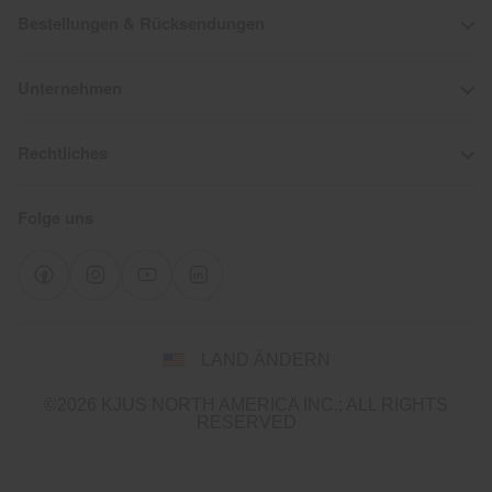
Bestellungen & Rücksendungen
Unternehmen
Rechtliches
Folge uns
Wähle
LAND ÄNDERN
Land
und
©2026 KJUS NORTH AMERICA INC.; ALL RIGHTS
Sprache
RESERVED
You
appear
to
be