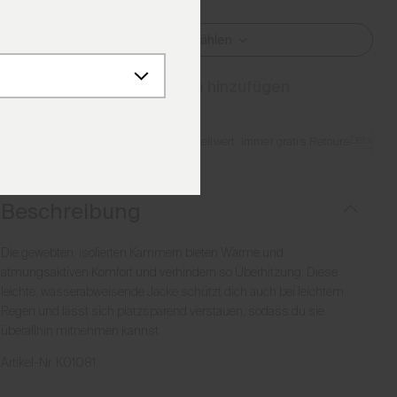
Größe Auswählen
Zum Warenkorb hinzufügen
Details
Gratis Lieferung ab €250 Bestellwert
·
Immer gratis Retoure
Beschreibung
Die gewebten, isolierten Kammern bieten Wärme und
atmungsaktiven Komfort und verhindern so Überhitzung. Diese
leichte, wasserabweisende Jacke schützt dich auch bei leichtem
Regen und lässt sich platzsparend verstauen, sodass du sie
überallhin mitnehmen kannst.
Artikel-Nr.
K01081