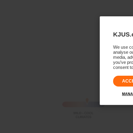
KJUS.
We use coo
analyse ou
media, adv
you’ve pro
consent to
ACC
MANA