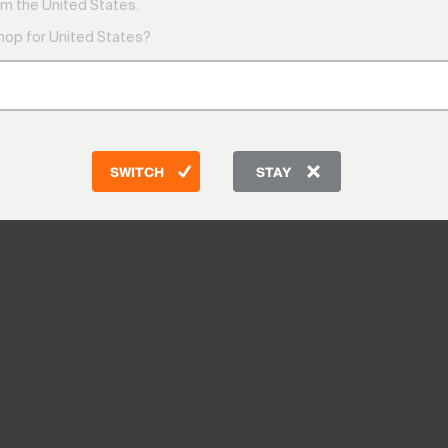
m the United States.
shop for United States?
SWITCH
STAY