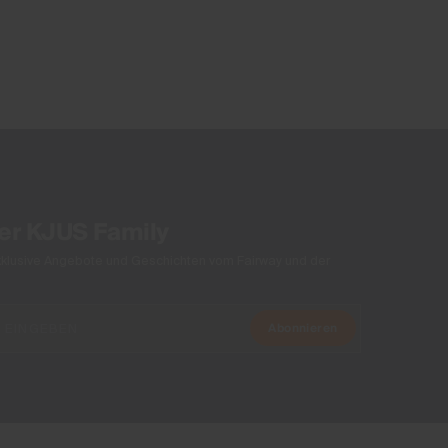
100% Polyester
Finish
PFC-freie DWR Technologie
Product Care
Normalwaschgang 30°C
Nicht Bleichen
Schonender Trocknungsprozess
Nicht bügeln
der KJUS Family
Nicht Chemisch Reinigen
xklusive Angebote und Geschichten vom Fairway und der
Abonnieren