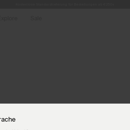
Kostenlose Standardlieferung für Bestellungen ab €250+
ebote für Mitglieder und Geschichten aus den Links & Lifts.
Retouren immer kostenlos
Jetzt für
Explore
Sale
rache