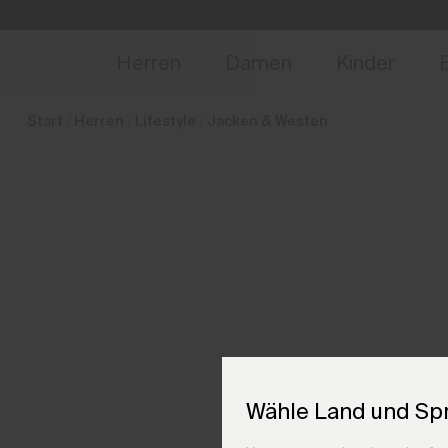
de_LU
NEU
Vorabzugang, Ang
Herren
Damen
Kinder
Start
Herren
Lifestyle
Jacken & Westen
Wähle Land und Sp