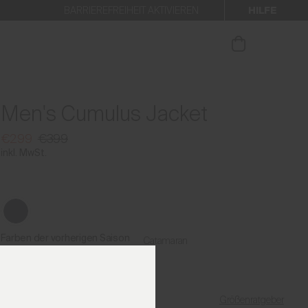
HILFE
BARRIEREFREIHEIT AKTIVIEREN
 den Newsletter anmelden.
Men's Cumulus Jacket
€299
€399
inkl. MwSt.
Farben der vorherigen Saison
Catamaran
Größenratgeber
Meine Größe finden