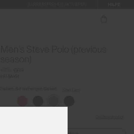
HILFE
BARRIEREFREIHEIT AKTIVIEREN
 den Newsletter anmelden.
Men's Steve Polo (previous
season)
€79
€99
inkl. MwSt.
Farben der vorherigen Saison
Steel Grey
Größenratgeber
Meine Größe finden