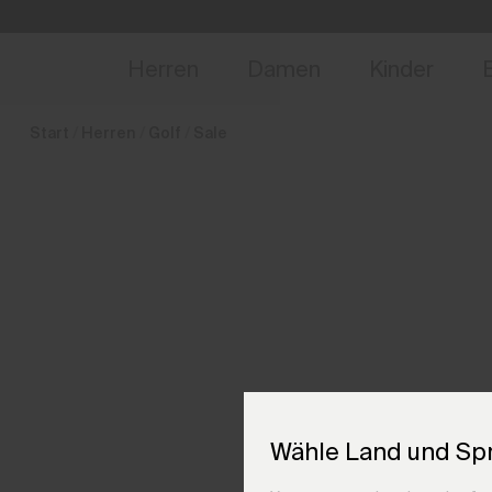
de_LU
NEU
Vorabzugang, Ang
Herren
Damen
Kinder
Start
Herren
Golf
Sale
Wähle Land und Sp