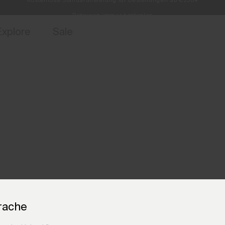
Retouren immer kostenlos
ebote für Mitglieder und Geschichten aus den Links & Lifts.
Jetzt für
Explore
Sale
rache