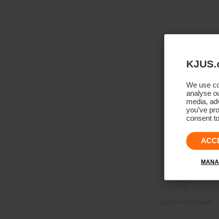
KJUS.
We use coo
analyse ou
media, adv
you’ve pro
consent to
ACC
MANA