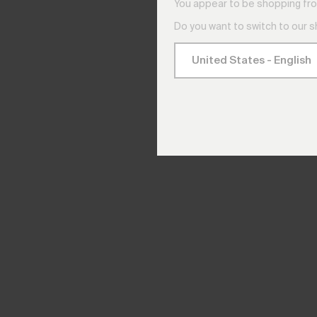
You appear to be shopping fro
Do you want to switch to our 