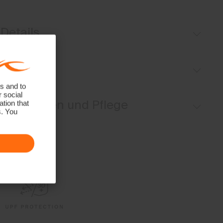
Details
Leichtes Material
Passform
UV-Schutz (LSF 30+)
s and to
Sport fit:
r social
Materialien und Pflege
tion that
s. You
Oberstoff
96% Polyester
4% Elasthan
Properties
4-Wege Stretchmaterial
Extra leicht
UV-Schutz (LSF 30+)