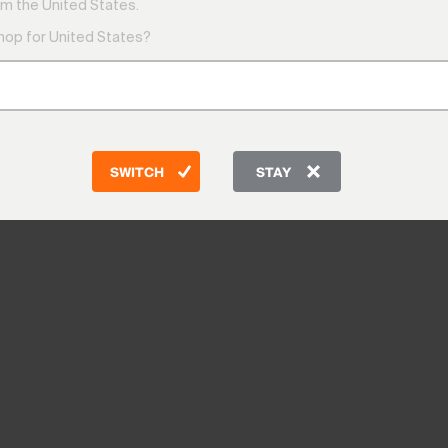
m the United States.
shop for United States?
SWITCH
STAY