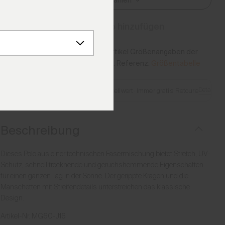
Größe Auswählen
Zum Warenkorb hinzufügen
Bitte beachten Sie, dass dieser Artikel Größenangaben der
vorherigen Generation verwendet. Referenz:
Größentabelle
Details
Gratis Lieferung ab €250 Bestellwert
·
Immer gratis Retoure
Beschreibung
Dieses Polo aus einer technischen Fasermischung bietet Stretch, UV-
Schutz, schnell trocknende und geruchshemmende Eigenschaften
für einen ganzen Tag in der Sonne. Der gerippte Kragen und die
Manschetten mit Streifendetails unterstreichen das klassische
Design.
Artikel-Nr.
MG60-J16