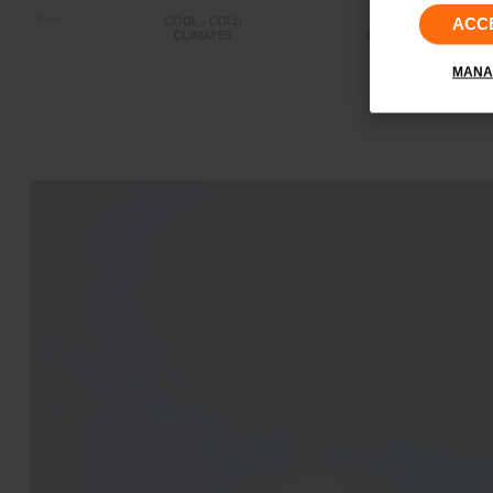
ACC
MANA