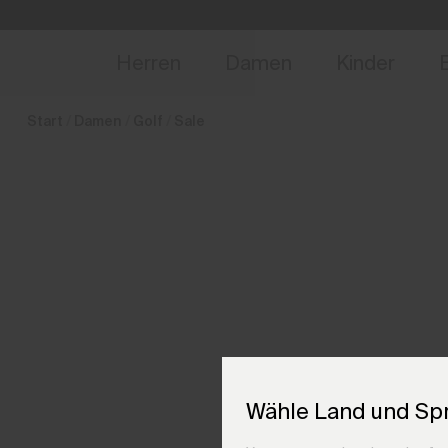
de_LU
NEU
Vorabzugang, Ang
Herren
Damen
Kinder
Start
Damen
Golf
Sale
Wähle Land und Sp