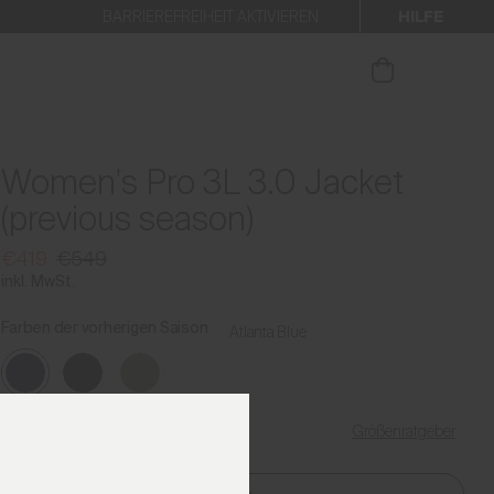
HILFE
BARRIEREFREIHEIT AKTIVIEREN
 den Newsletter anmelden.
Women's Pro 3L 3.0 Jacket
(previous season)
€419
€549
inkl. MwSt.
Farben der vorherigen Saison
Atlanta Blue
Größenratgeber
Meine Größe finden