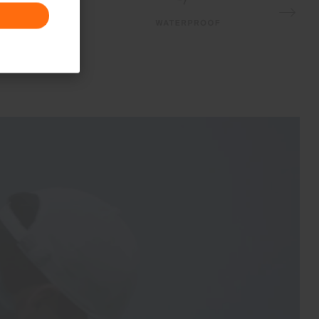
Finish
PFC-freie DWR Technologie
Product Care
Normalwaschgang 30°C
Nicht Bleichen
Schonender Trocknungsprozess
Nicht bügeln
Nicht Chemisch Reinigen