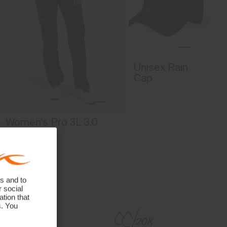
3-Lagen Material
4-Wege Stretchmaterial
Atmungsaktiv
Wasserdicht
Winddicht
Unisex Rain
Hyper 3D Stretch™
Cap
Membrane
Dermizax® NX
Lining
Women's Pro 3L 3.0
Pants
100% Polyester
84% Polyester
16% Elasthan
Waterproofness
s and to
r social
20’000mm
tion that
Breathability
s. You
30’000g/m2/24h