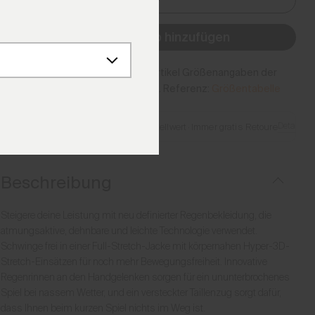
34
Zum Warenkorb hinzufügen
Bitte beachten Sie, dass dieser Artikel Größenangaben der
vorherigen Generation verwendet. Referenz:
Größentabelle
Details
Gratis Lieferung ab €250 Bestellwert
·
Immer gratis Retoure
Beschreibung
Steigere deine Leistung mit neu definierter Regenbekleidung, die
atmungsaktive, dehnbare und leichte Technologie verwendet.
Schwinge frei in einer Full-Stretch-Jacke mit körpernahen Hyper-3D-
Stretch-Einsätzen für noch mehr Bewegungsfreiheit. Innovative
Regenrinnen an den Handgelenken sorgen für ein ununterbrochenes
Spiel bei nassem Wetter, und ein versteckter Taillenzug sorgt dafür,
dass Ihnen beim kurzen Spiel nichts im Weg ist.