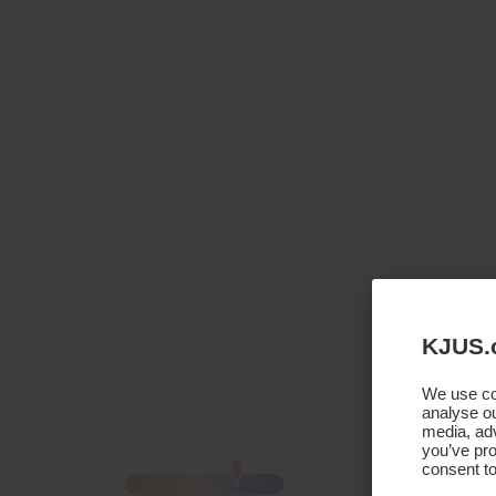
KJUS.
We use coo
analyse ou
media, adv
you’ve pro
consent to