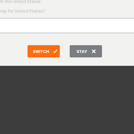
m the United States.
shop for United States?
SWITCH
STAY