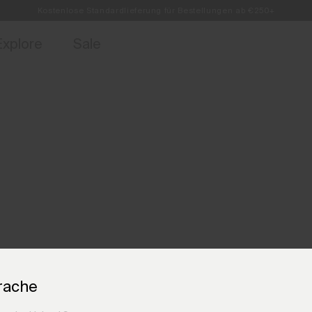
Kostenlose Standardlieferung für Bestellungen ab €250+
ebote für Mitglieder und Geschichten aus den Links & Lifts.
Retouren immer kostenlos
Jetzt für
Explore
Sale
rache