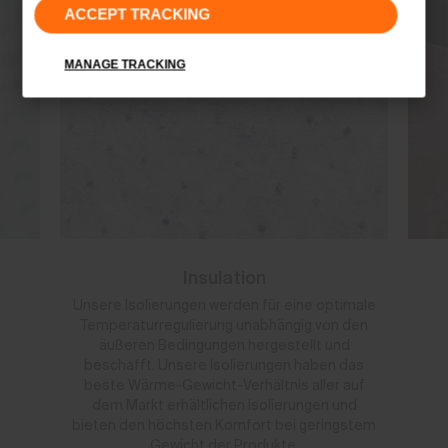
ACCEPT TRACKING
MANAGE TRACKING
Insulation
Unsere Isolierungen werden für eine optimale
Temperaturregulierung unabhängig von den
äußeren Bedingungen hergestellt und
beschafft. Unsere Isolierungen haben das
beste Wärme-Gewicht-Verhältnis aller auf
dem Markt erhältlichen Isolierungen und
bieten den höchsten Komfort bei geringstem
Gewicht der Produkte.