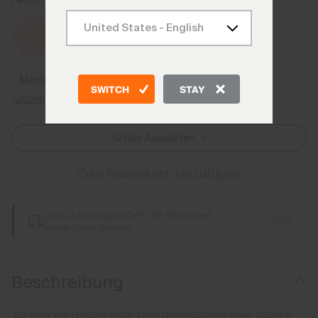
Foxglove
Meine Größe finden
SWITCH
STAY
Größenratgeber
Größe Auswählen
Zum Warenkorb hinzufügen
Gratis Lieferung ab CHF 250 Bestellwert
Details
Immer gratis Retoure
Beschreibung
Mit schicken Schulterdetails bietet dieser Midlayer einen stilvollen