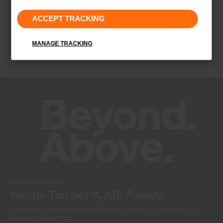
4-Wege-Stretchmaterial
ACCEPT TRACKING
Ultra-soft
Schnelltrocknend
MANAGE TRACKING
UV-Schutz (LSF 50+)
Finish
Peaching
Product Care
Normalwaschgang 30°C
Nicht Bleichen
Schonender Trocknungsprozess
Nicht heiss bügeln
Nicht Chemisch Reinigen
NEWSLETTER
Werde Teil der KJUS Family
Frühzeitiger Zugang, exklusive Angebote und Geschichten vom
Fairway und der Piste.