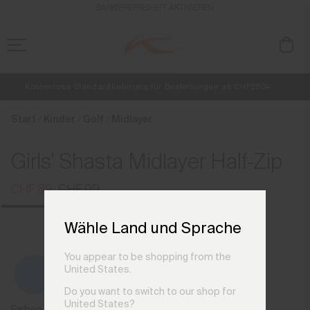
de_LI
BARRIEREFREIHEIT AKTIVIEREN
Kostenlose Standardlieferung für Bestellungen ab CHF250+
NEU
Vorabzugang, Angebote für Mitglieder und Geschichten aus den Lin
Retouren immer kostenlos
Start
Kinder
Golf
Midlayer
Girls' Shasta Midlayer Half-Zip
CHF 89
CHF 99
Wähle Land und Sprache
You appear to be shopping from the
United States.
Do you want to switch to our shop for
United States?
Farben der vorherigen Saison