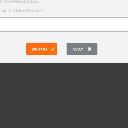
m the United States.
shop for United States?
SWITCH
STAY