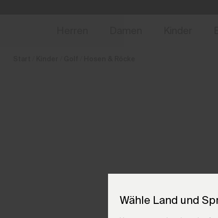
de_LI
NEU
Vorabzugang, Ang
Herren
Damen
Kinder
Start
Kinder
Golf
Hosen & Röcke
Wähle Land und Sp