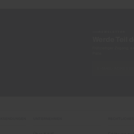
NEWSLETTER
Werde Teil 
Frühzeitiger Zugang, e
Piste.
CKSENDUNGEN
UNTERNEHMEN
RECHTLICHES
Über KJUS
Erklärung zu B