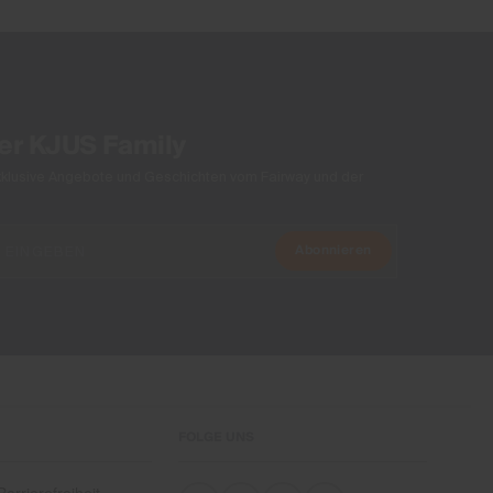
Schonender Trocknungsprozess
Nicht heiss bügeln
Nicht Chemisch Reinigen
der KJUS Family
xklusive Angebote und Geschichten vom Fairway und der
Abonnieren
FOLGE UNS
arrierefreiheit