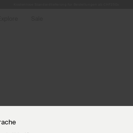
Kostenlose Standardlieferung für Bestellungen ab CHF250+
ebote für Mitglieder und Geschichten aus den Links & Lifts.
Retouren immer kostenlos
Jetzt für
Explore
Sale
rache