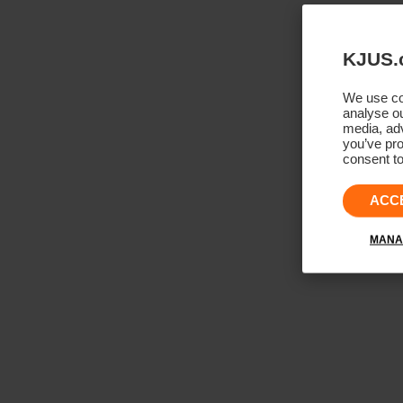
KJUS.
We use coo
analyse ou
media, adv
you’ve pro
consent to
ACC
MANA