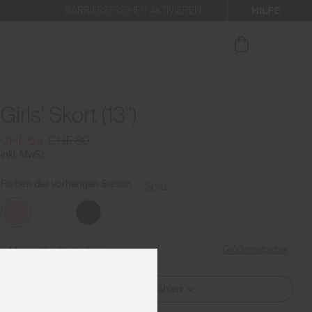
HILFE
BARRIEREFREIHEIT AKTIVIEREN
 den Newsletter anmelden.
Girls' Skort (13")
CHF 69
CHF 89
inkl. MwSt.
Farben der vorherigen Saison
Spritz
Größenratgeber
Meine Größe finden
Größe Auswählen