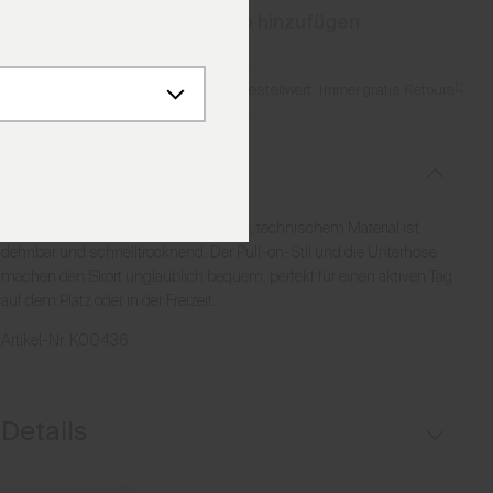
Zum Warenkorb hinzufügen
Detail
Gratis Lieferung ab CHF 250 Bestellwert
·
Immer gratis Retoure
Beschreibung
Dieser klassische Skort aus weichem, technischem Material ist
dehnbar und schnelltrocknend. Der Pull-on-Stil und die Unterhose
machen den Skort unglaublich bequem, perfekt für einen aktiven Tag
auf dem Platz oder in der Freizeit.
Artikel-Nr.
K00436
Details
Pull-on Style