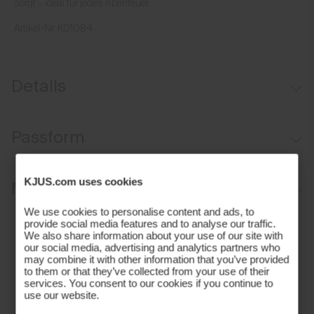
sorgt – ideal für jedes Abenteuer.
Artikel-Nr.
K01084
Details
Dynamisches Bundsystem
Passform
Gürtelschlaufen
12.5 cm Schrittlänge
Regular fit / mid rise:
KJUS.com uses cookies
Materialien und Pflege
Sitzt an der Taille
We use cookies to personalise content and ads, to
Bequeme Passform an Oberschenkel und Beinabschluss
Oberstoff
provide social media features and to analyse our traffic.
We also share information about your use of our site with
Stretchmaterial sorgt für Bewegungsfreiheit
our social media, advertising and analytics partners who
88% Polyester
may combine it with other information that you’ve provided
Länge reicht bis zum Knie
12% Elasthan
to them or that they’ve collected from your use of their
Properties
services. You consent to our cookies if you continue to
Unser Model ist 155 cm groß und trägt Größe L I 10-12 Jahre I 152
use our website.
4-Wege Stretchmaterial