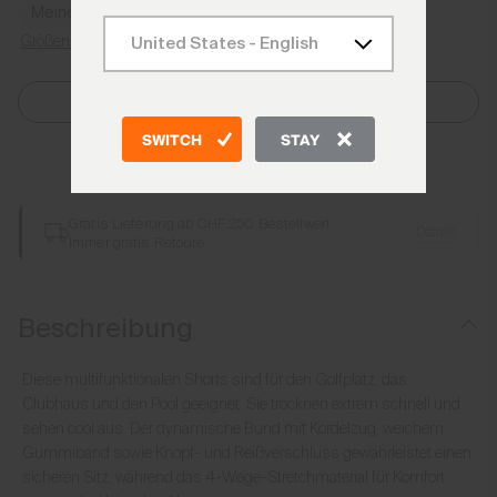
Meine Größe finden
Größenratgeber
Größe Auswählen
SWITCH
STAY
Zum Warenkorb hinzufügen
Gratis Lieferung ab CHF 250 Bestellwert
Details
Immer gratis Retoure
Beschreibung
Diese multifunktionalen Shorts sind für den Golfplatz, das
Clubhaus und den Pool geeignet. Sie trocknen extrem schnell und
sehen cool aus. Der dynamische Bund mit Kordelzug, weichem
Gummiband sowie Knopf- und Reißverschluss gewährleistet einen
sicheren Sitz, während das 4-Wege-Stretchmaterial für Komfort