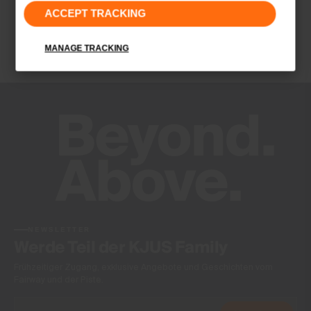
ACCEPT TRACKING
Schnelltrocknend
Finish
MANAGE TRACKING
Feuchtigkeitstransportierend
Product Care
Normalwaschgang 30°C
Nicht Bleichen
Schonender Trocknungsprozess
Nicht bügeln
Nicht Chemisch Reinigen
NEWSLETTER
Werde Teil der KJUS Family
Frühzeitiger Zugang, exklusive Angebote und Geschichten vom
Fairway und der Piste.