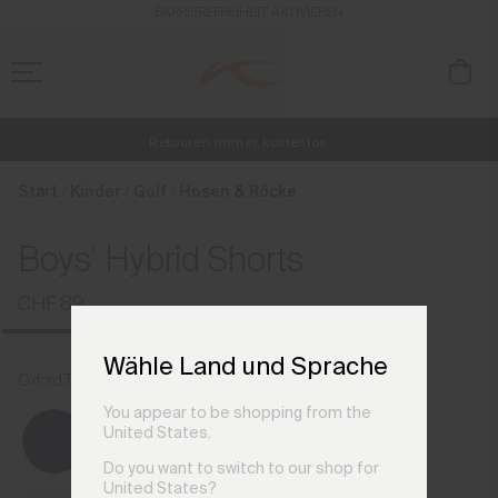
de_LI
BARRIEREFREIHEIT AKTIVIEREN
Kostenlose Standardlieferung für Bestellungen ab CHF250+
Retouren immer kostenlos
NEU
Vorabzugang, Angebote für Mitglieder und Geschichten aus den Lin
Start
Kinder
Golf
Hosen & Röcke
Boys' Hybrid Shorts
CHF 89
Wähle Land und Sprache
Oxford Tan
You appear to be shopping from the
United States.
Do you want to switch to our shop for
United States?