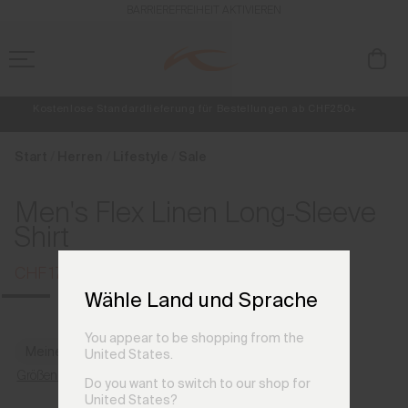
de_LI
BARRIEREFREIHEIT AKTIVIEREN
Kostenlose Standardlieferung für Bestellungen ab CHF250+
Retouren immer kostenlos
NEU
Vorabzugang, Angebote für Mitglieder und Geschichten aus den Lin
Start
Herren
Lifestyle
Sale
Men's Flex Linen Long-Sleeve
Shirt
CHF 179
CHF 229
Wähle Land und Sprache
You appear to be shopping from the
Meine Größe finden
United States.
Größenratgeber
Do you want to switch to our shop for
United States?