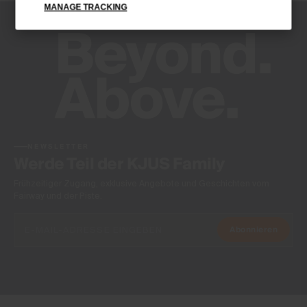
MANAGE TRACKING
Antibakterielle Veredelung
Product Care
Normalwaschgang 30°C
Nicht Bleichen
Nicht im Wäschetrockner trocknen
Nicht heiss bügeln
Chemisch Reinigen
NEWSLETTER
Werde Teil der KJUS Family
Frühzeitiger Zugang, exklusive Angebote und Geschichten vom
Fairway und der Piste.
Abonnieren