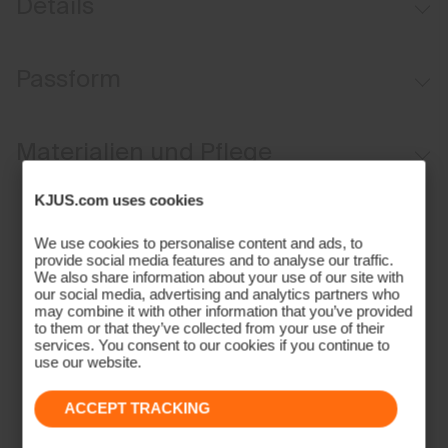
Details
Weiches, strukturiertes Leinenmaterial mit Stretch
Passform
Manschetten mit Knöpfen
Regular fit:
Materialien und Pflege
Oberstoff
KJUS.com uses cookies
60% Linen
We use cookies to personalise content and ads, to
provide social media features and to analyse our traffic.
27% Baumwolle
We also share information about your use of our site with
10% Polyester
our social media, advertising and analytics partners who
may combine it with other information that you’ve provided
3% Elasthan
to them or that they’ve collected from your use of their
Properties
services. You consent to our cookies if you continue to
use our website.
Schnell trocknend
4-Wege Stretchmaterial
ACCEPT TRACKING
Finish