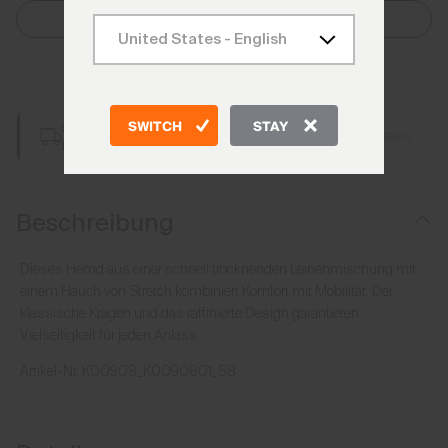
Größe Auswählen
Zum Warenkorb hinzufügen
SWITCH
STAY
Gratis Lieferung ab CHF 250 Bestellwert
Details
Immer gratis Retoure
Beschreibung
Dieses Hemd aus einer schnell trocknenden Leinenmischung mit
einem Hauch von Stretch kombiniert Komfort mit Mobilität. Der
klassische Kragen und das raffinierte Design garantieren
Vielseitigkeit für jeden Anlass.
Artikel-Nr.
K00908_K0090801_58