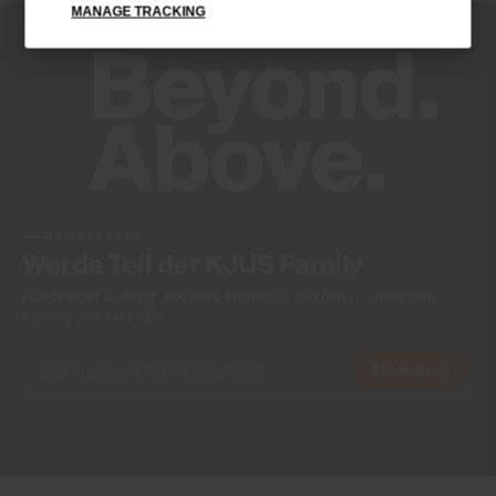
MANAGE TRACKING
Antibakterielle Veredelung
Product Care
Normalwaschgang 30°C
Nicht Bleichen
Nicht im Wäschetrockner trocknen
Nicht heiss bügeln
Chemisch Reinigen
NEWSLETTER
Werde Teil der KJUS Family
Frühzeitiger Zugang, exklusive Angebote und Geschichten vom
Fairway und der Piste.
Abonnieren