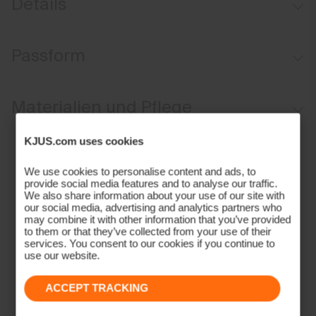
Details
Weiches, strukturiertes Leinenmaterial mit Stretch
Passform
Manschetten mit Knöpfen
Regular fit:
Materialien und Pflege
Oberstoff
KJUS.com uses cookies
60% Linen
We use cookies to personalise content and ads, to
provide social media features and to analyse our traffic.
27% Baumwolle
We also share information about your use of our site with
10% Polyester
our social media, advertising and analytics partners who
may combine it with other information that you’ve provided
3% Elasthan
to them or that they’ve collected from your use of their
Properties
services. You consent to our cookies if you continue to
use our website.
Schnell trocknend
4-Wege Stretchmaterial
ACCEPT TRACKING
Finish