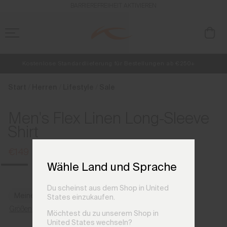
de_DE
BARRIEREFREIHEIT AKTIVIEREN
Kostenlose Standardlieferung für Bestellungen ab €250+
NEU
Vorabzugang, Angebote für Mitglieder und Geschichten aus den Lin
Retouren immer kostenlos
Start
Herren
Lifestyle
Sale
Men's Flex Linen Long-Sleeve
Shirt
€149
€199
Wähle Land und Sprache
Du scheinst aus dem Shop in United
Meine Größe finden
States einzukaufen.
Größenratgeber
Möchtest du zu unserem Shop in
United States wechseln?