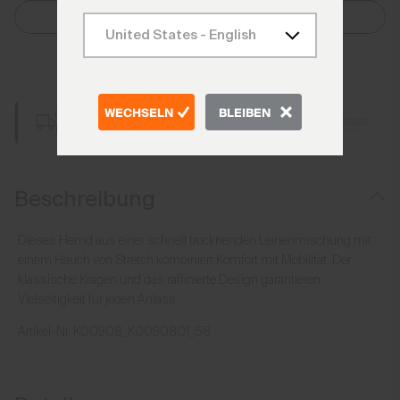
Größe Auswählen
Zum Warenkorb hinzufügen
WECHSELN
BLEIBEN
Gratis Lieferung ab €250 Bestellwert
Details
Immer gratis Retoure
Beschreibung
Dieses Hemd aus einer schnell trocknenden Leinenmischung mit
einem Hauch von Stretch kombiniert Komfort mit Mobilität. Der
klassische Kragen und das raffinierte Design garantieren
Vielseitigkeit für jeden Anlass.
Artikel-Nr.
K00908_K0090801_58