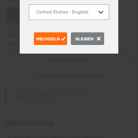
Catamaran
Meine Größe finden
WECHSELN
BLEIBEN
Größenratgeber
Größe Auswählen
Zum Warenkorb hinzufügen
Gratis Lieferung ab €250 Bestellwert
Details
Immer gratis Retoure
Beschreibung
Die gewebten, isolierten Kammern bieten Wärme und