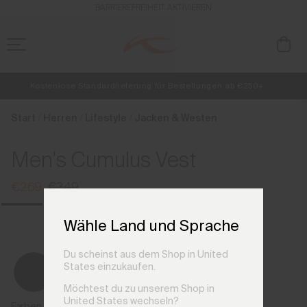
de_DE
BARRIEREFREIHEIT AKTIVIEREN
Kostenlose Standardlieferung für Bestellungen ab €250+
NEU
Vorabzugang, Angebote für Mitglieder und Geschichten aus den Lin
Retouren immer kostenlos
Start
Herren
Lifestyle
Jacken & Westen
Men's Cumulus Vest
€269
€349
Wähle Land und Sprache
Du scheinst aus dem Shop in United
States einzukaufen.
Möchtest du zu unserem Shop in
United States wechseln?
Farben der vorherigen Saison