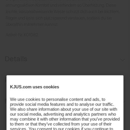
atmungsaktiven Komfort und verhindern so Überhitzung. Diese
leichte, wasserabweisende Weste schützt dich auch bei leichtem
Regen und lässt sich platzsparend verstauen, sodass du sie
überallhin mitnehmen kannst.
Artikel-Nr.
K01082
Details
Wasserabweisend
Passform
Leichte Isolation vorne und hinten
KJUS.com uses cookies
Packbar
Regular fit:
Materialien und Pflege
We use cookies to personalise content and ads, to
provide social media features and to analyse our traffic.
Standard-Passform an Brust, Taille und Saum
We also share information about your use of our site with
Durchschnittliche Körperlänge, reicht bis zur Hüfte
Oberstoff
our social media, advertising and analytics partners who
may combine it with other information that you’ve provided
Unser Model ist 188 cm groß und trägt Größe M I 48-50
to them or that they’ve collected from your use of their
91% Polyester
services. You consent to our cookies if you continue to