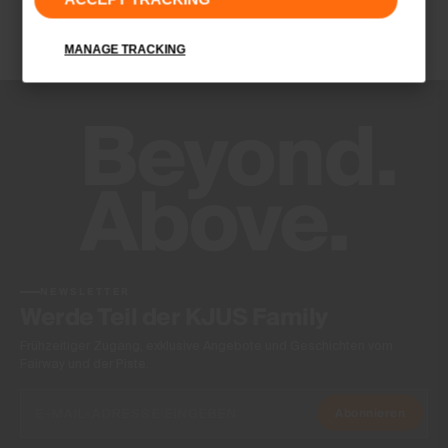
Enthält nicht textile Teile tierischen Ursprungs
Finish
MANAGE TRACKING
-
Product Care
Nicht Waschen
Nicht Bleichen
Nicht im Wäschetrockner trocknen
Nicht bügeln
Nicht Chemisch Reinigen
NEWSLETTER
Werde Teil der KJUS Family
Frühzeitiger Zugang, exklusive Angebote und Geschichten vom
Fairway und der Piste.
Abonnieren