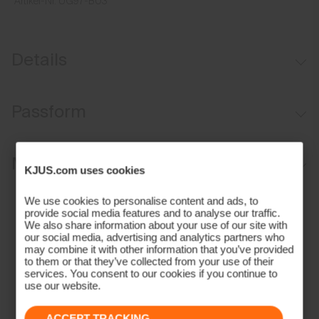
Artikel-Nr.
UG97-B03
Details
35 mm breit
Passform
Leder-Ausstattung
Länge verstellbar
Regular fit:
Materialien und Pflege
Stretchkonstruktion
KJUS.com uses cookies
Langlebige matte Aluminiumschnalle
Oberstoff
We use cookies to personalise content and ads, to
Enthält nichttextile Bestandteile tierischen Ursprungs
provide social media features and to analyse our traffic.
70% Polyester
We also share information about your use of our site with
our social media, advertising and analytics partners who
30% Rubber;100% Leder (Rind)
may combine it with other information that you’ve provided
Properties
to them or that they’ve collected from your use of their
services. You consent to our cookies if you continue to
use our website.
Lederdetails
Pigmentiertes Leder
ACCEPT TRACKING