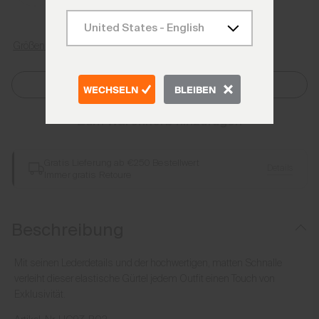
Größenratgeber
Größe Auswählen
WECHSELN
BLEIBEN
Zum Warenkorb hinzufügen
Gratis Lieferung ab €250 Bestellwert
Details
Immer gratis Retoure
Beschreibung
Mit seinen Lederdetails und der hochwertigen, matten Schnalle
verleiht dieser elastische Gürtel jedem Outfit einen Touch von
Exklusivität.