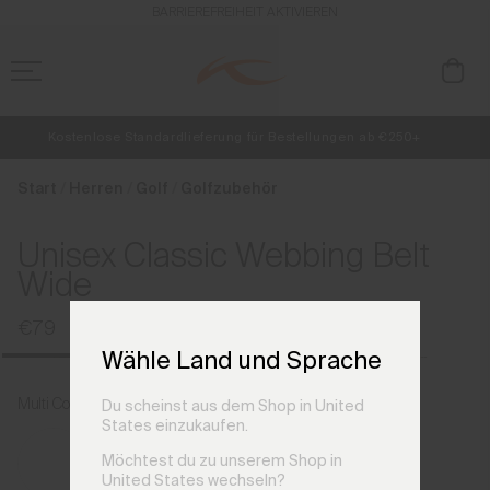
de_DE
BARRIEREFREIHEIT AKTIVIEREN
Kostenlose Standardlieferung für Bestellungen ab €250+
NEU
Vorabzugang, Angebote für Mitglieder und Geschichten aus den Lin
Retouren immer kostenlos
Start
Herren
Golf
Golfzubehör
Unisex Classic Webbing Belt
Wide
€79
Wähle Land und Sprache
Multi Color
Du scheinst aus dem Shop in United
States einzukaufen.
Möchtest du zu unserem Shop in
United States wechseln?