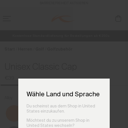
de_DE
BARRIEREFREIHEIT AKTIVIEREN
Kostenlose Standardlieferung für Bestellungen ab €250+
NEU
Vorabzugang, Angebote für Mitglieder und Geschichten aus den Lin
Retouren immer kostenlos
Start
Herren
Golf
Golfzubehör
Unisex Classic Cap
€39
Wähle Land und Sprache
Alloy
Du scheinst aus dem Shop in United
States einzukaufen.
Möchtest du zu unserem Shop in
United States wechseln?