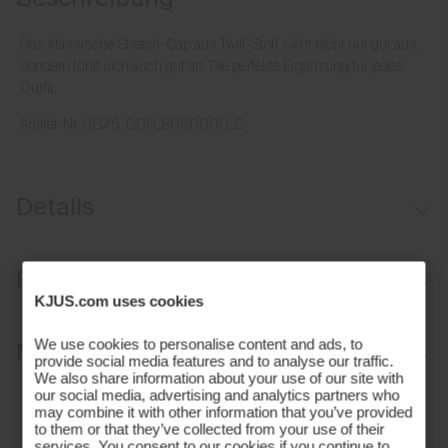
Das klassische Stretch-Cap aus Twill-Stoff sieht nicht nur gut aus,
sondern fühlt sich auch gut an. Die perfekte Ergänzung für jedes
Outfit.
Artikel-Nr.
UG75-D00_8050000_E
Details
Feuchtigkeitsableitendes Schweißband
Passform
Aluminiumschnalle für Verstellbarkeit
KJUS.com uses cookies
Regular fit:
We use cookies to personalise content and ads, to
Materialien und Pflege
provide social media features and to analyse our traffic.
We also share information about your use of our site with
our social media, advertising and analytics partners who
Oberstoff
may combine it with other information that you’ve provided
to them or that they’ve collected from your use of their
97% Polyester
services. You consent to our cookies if you continue to