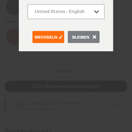
Farben der vorherigen Saison
WECHSELN
BLEIBEN
One Size
Zum Warenkorb hinzufügen
Gratis Lieferung ab €250 Bestellwert
Details
Immer gratis Retoure
Beschreibung