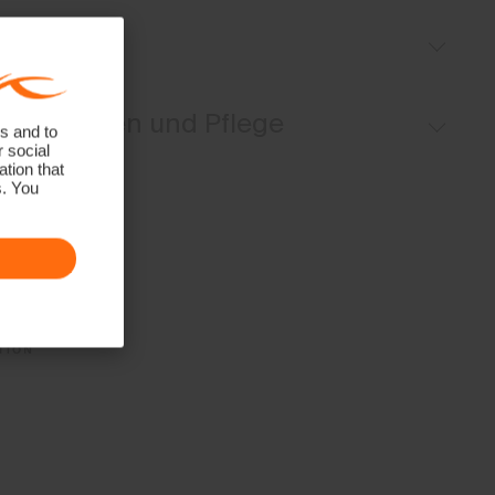
Leichtes Material
Passform
UV-Schutz (LSF 50+)
Regular fit:
Materialien und Pflege
s and to
r social
tion that
Oberstoff
s. You
84% Polyester
16% Elasthan
Properties
4-Wege-Stretchmaterial
HeiQ Fresh Tech
Schnell trocknend
UV-Schutz (LSF 50+)
Finish
HeiQ Fresh Tech antibakterielle Veredelung