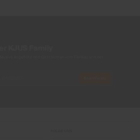
Product Care
Normalwaschgang 30°C
Nicht Bleichen
Schonender Trocknungsprozess
Nicht heiss bügeln
der KJUS Family
Nicht Chemisch Reinigen
xklusive Angebote und Geschichten vom Fairway und der
Abonnieren
FOLGE UNS