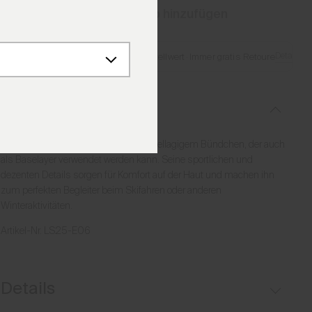
Zum Warenkorb hinzufügen
Details
Gratis Lieferung ab €250 Bestellwert
·
Immer gratis Retoure
Beschreibung
Vielseitiger, leichter Midlayer mit doppellagigem Bündchen, der auch
als Baselayer verwendet werden kann. Seine sportlichen und
dezenten Details sorgen für Komfort auf der Haut und machen ihn
zum perfekten Begleiter beim Skifahren oder anderen
Winteraktivitäten.
Artikel-Nr.
LS25-E06
Details