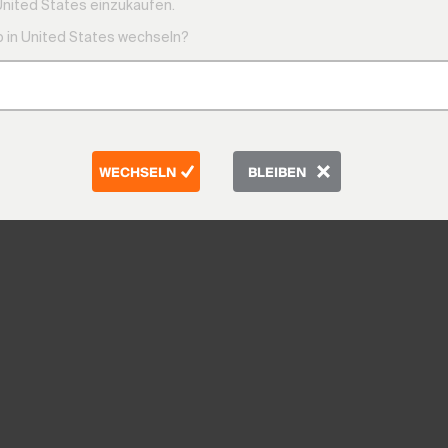
United States einzukaufen.
 in United States wechseln?
WECHSELN
BLEIBEN