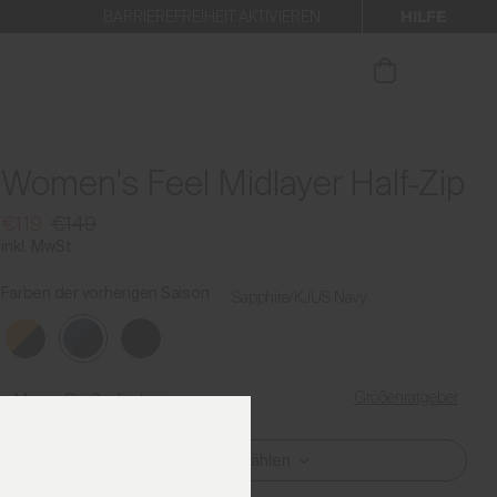
HILFE
BARRIEREFREIHEIT AKTIVIEREN
 den Newsletter anmelden.
Women's Feel Midlayer Half-Zip
€119
€149
inkl. MwSt.
Farben der vorherigen Saison
Sapphire/KJUS Navy
Größenratgeber
Meine Größe finden
Größe Auswählen