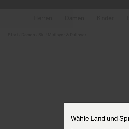
de_DE
NEU
Vorabzugang, Ang
Herren
Damen
Kinder
Start
Damen
Ski
Midlayer & Pullover
Wähle Land und Sp