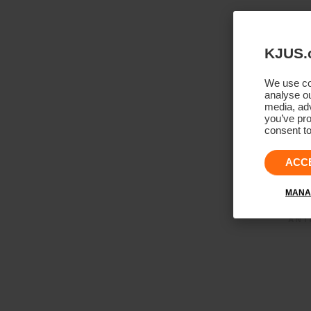
KJUS.
We use coo
analyse ou
media, adv
you’ve pro
consent to
ACC
MANA