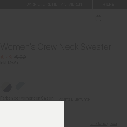
HILFE
BARRIEREFREIHEIT AKTIVIEREN
 den Newsletter anmelden.
Women's Crew Neck Sweater
€149
€199
inkl. MwSt.
Farben der vorherigen Saison
Atlanta Blue/White
Größenratgeber
Meine Größe finden