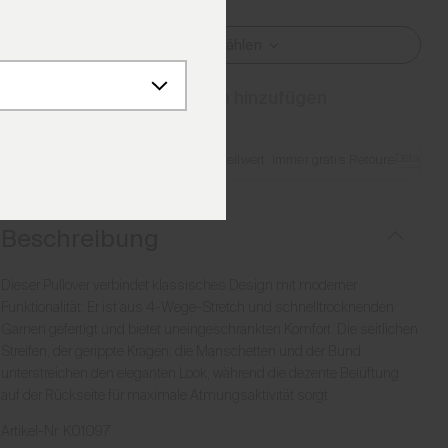
Größe Auswählen
Zum Warenkorb hinzufügen
Details
Gratis Lieferung ab €250 Bestellwert
·
Immer gratis Retoure
Beschreibung
Dieser Pullover verbindet klassisches Design mit moderner
Funktionalität. Er ist aus 4-Wege-Stretch und schnelltrocknenden
Garnen gefertigt und bietet uneingeschränkten Komfort. Die seitlichen
Streifen, der gerippte Kragen, die Manschetten und der Bund
unterstreichen den eleganten Look, während die dezente Belüftung
auf der Rückseite für maximale Atmungsaktivität sorgt.
Artikel-Nr.
K01097