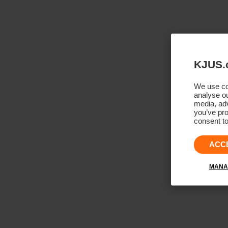
KJUS.
We use coo
analyse ou
media, adv
you’ve pro
consent to
ACC
MANA