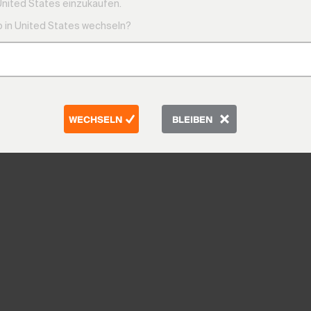
United States einzukaufen.
 in United States wechseln?
WECHSELN
BLEIBEN