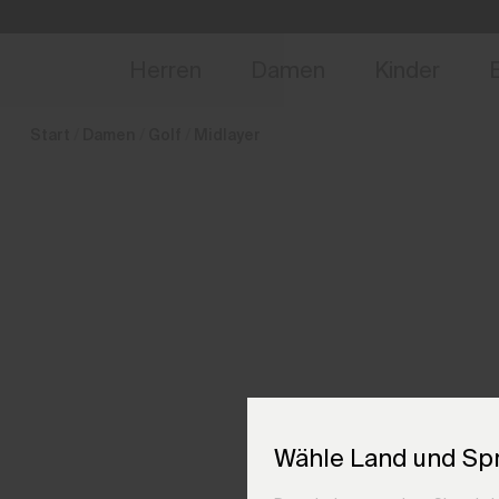
de_DE
NEU
Vorabzugang, Ang
Herren
Damen
Kinder
Start
Damen
Golf
Midlayer
Wähle Land und Sp