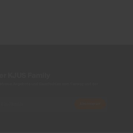
Finish
-
Product Care
Schonwaschgang 30°C
Nicht Bleichen
Nicht im Wäschetrockner trocknen
Nicht heiss bügeln
Chemisch Reinigen
der KJUS Family
xklusive Angebote und Geschichten vom Fairway und der
Abonnieren