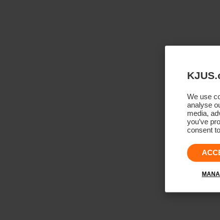
KJUS.
We use coo
analyse ou
media, adv
you’ve pro
consent to
ACC
MANA