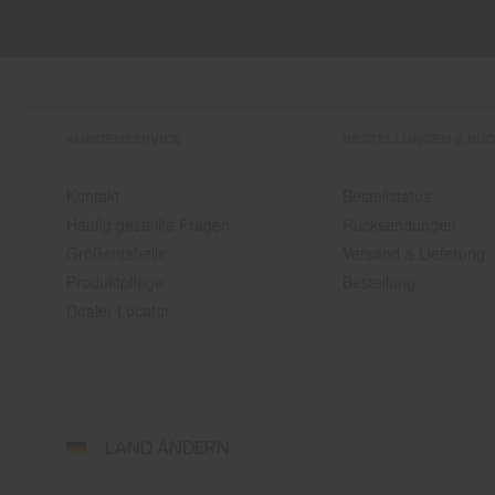
KUNDENSERVICE
BESTELLUNGEN & RÜ
Kontakt
Bestellstatus
Häufig gestellte Fragen
Rücksendungen
Größentabelle
Versand & Lieferung
Produktpflege
Bestellung
Dealer Locator
Wähle
LAND ÄNDERN
Land
und