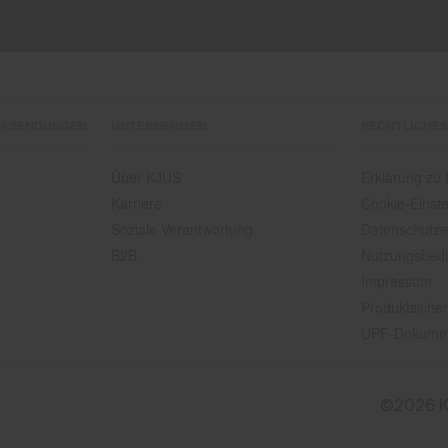
CKSENDUNGEN
UNTERNEHMEN
RECHTLICHES
Über KJUS
Erklärung zu B
Karriere
Cookie-Einste
Soziale Verantwortung
Datenschutze
B2B
Nutzungsbed
Impressum
Produktsicher
UPF-Dokume
©2026 K