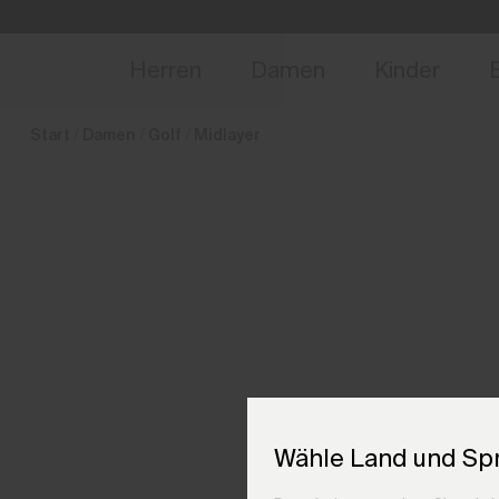
de_DE
NEU
Vorabzugang, Ang
Herren
Damen
Kinder
Start
Damen
Golf
Midlayer
Wähle Land und Sp