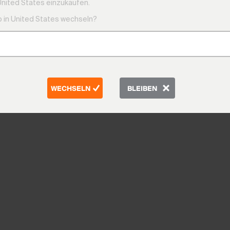
United States einzukaufen.
 in United States wechseln?
WECHSELN
BLEIBEN