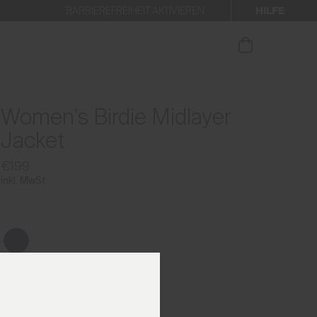
HILFE
BARRIEREFREIHEIT AKTIVIEREN
 den Newsletter anmelden.
Women's Birdie Midlayer
Jacket
€199
inkl. MwSt.
Farben der vorherigen Saison