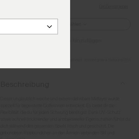
Größenratgeber
Meine Größe finden
Größe Auswählen
Zum Warenkorb hinzufügen
Details
Gratis Lieferung ab €250 Bestellwert
·
Immer gratis Retoure
Beschreibung
Dieser unglaublich weiche und extrem dehnbare Midlayer wurde
speziell für begeisterte Golferinnen entwickelt. Es bietet dir die
Flexibilität, die du für jeden Schwung benötigst. Dank UV-Schutz
sowie schnell trocknender und antibakterieller Eigenschaften fühlst du
dich während des gesamten Spiels frisch und geschützt. Die
gebondeten Rippbündchen an den Ärmeln verbinden Stil und