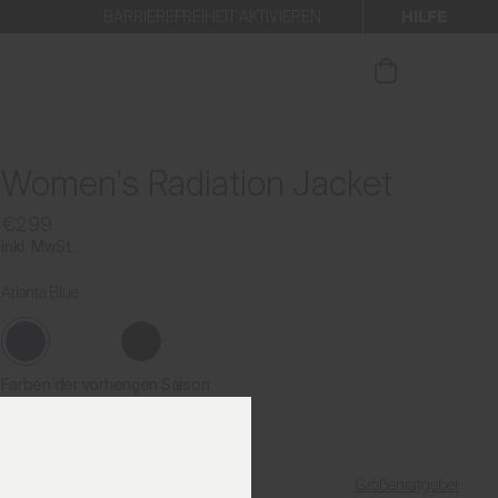
HILFE
BARRIEREFREIHEIT AKTIVIEREN
 den Newsletter anmelden.
Women's Radiation Jacket
€299
inkl. MwSt.
Atlanta Blue
Farben der vorherigen Saison
Größenratgeber
Meine Größe finden