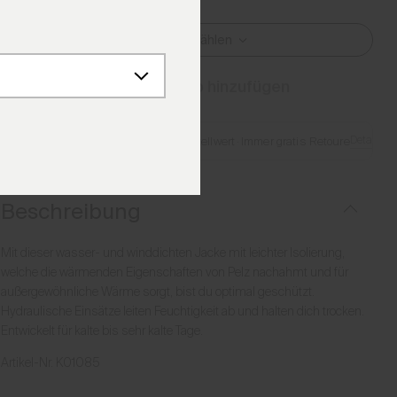
Größe Auswählen
Zum Warenkorb hinzufügen
Details
Gratis Lieferung ab €250 Bestellwert
·
Immer gratis Retoure
Beschreibung
Mit dieser wasser- und winddichten Jacke mit leichter Isolierung,
welche die wärmenden Eigenschaften von Pelz nachahmt und für
außergewöhnliche Wärme sorgt, bist du optimal geschützt.
Hydraulische Einsätze leiten Feuchtigkeit ab und halten dich trocken.
Entwickelt für kalte bis sehr kalte Tage.
Artikel-Nr.
K01085