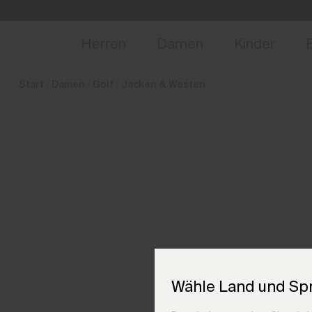
de_DE
NEU
Vorabzugang, Ang
Herren
Damen
Kinder
Start
Damen
Golf
Jacken & Westen
Wähle Land und Sp