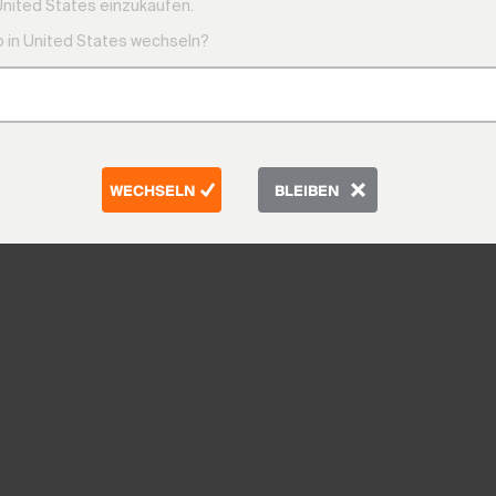
United States einzukaufen.
 in United States wechseln?
WECHSELN
BLEIBEN