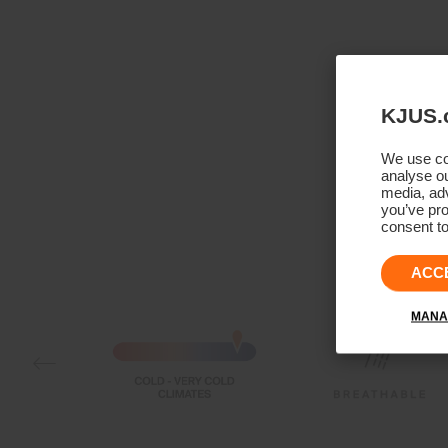
KJUS.
We use coo
analyse ou
media, adv
you’ve pro
consent to
ACC
MANA