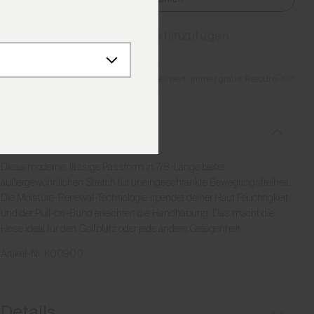
Zum Warenkorb hinzufügen
Details
Gratis Lieferung ab €250 Bestellwert
·
Immer gratis Retoure
Beschreibung
Diese moderne, lässige Passform in 7/8-Länge bietet
außergewöhnlichen Stretch für uneingeschränkte Bewegungsfreiheit.
Die Moisture-Renewal-Technologie spendet deiner Haut Feuchtigkeit
und der Pull-on-Bund erleichtert die Handhabung. Das macht die
Hose ideal für den Golfplatz oder jede andere Gelegenheit.
Artikel-Nr.
K00900
Details