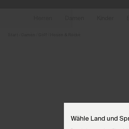
de_DE
NEU
Vorabzugang, Ang
Herren
Damen
Kinder
Start
Damen
Golf
Hosen & Röcke
Wähle Land und Sp