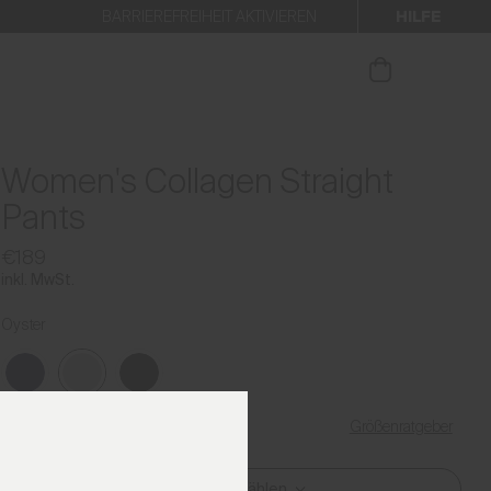
HILFE
BARRIEREFREIHEIT AKTIVIEREN
 den Newsletter anmelden.
Women's Collagen Straight
Pants
€189
inkl. MwSt.
Oyster
Größenratgeber
Meine Größe finden
Größe Auswählen