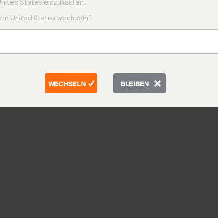
United States einzukaufen.
 in United States wechseln?
WECHSELN
BLEIBEN