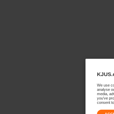
KJUS.
We use coo
analyse ou
media, adv
you’ve pro
consent to