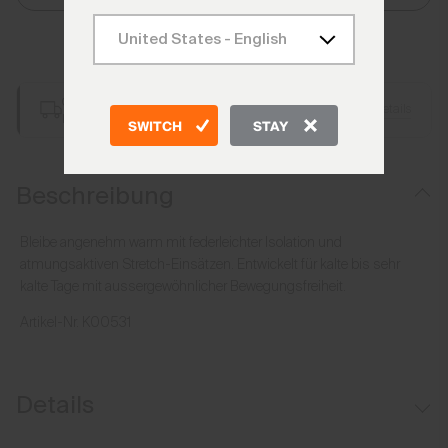
Zum Warenkorb hinzufügen
Gratis Lieferung ab CHF 250 Bestellwert
Details
Immer gratis Retoure
SWITCH
STAY
Beschreibung
Bleibe angenehm warm mit federleichter Isolation und
atmungsaktiven Stretch-Einsätzen. Entwickelt für kalte bis sehr
kalte Tage mit aussergewöhnlicher Bewegungsfreiheit.
Artikel-Nr.
K00531
Details