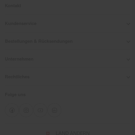
Nicht bügeln
Kontakt
Nicht Chemisch Reinigen
Kundenservice
Bestellungen & Rücksendungen
Unternehmen
Rechtliches
Folge uns
Wähle
LAND ÄNDERN