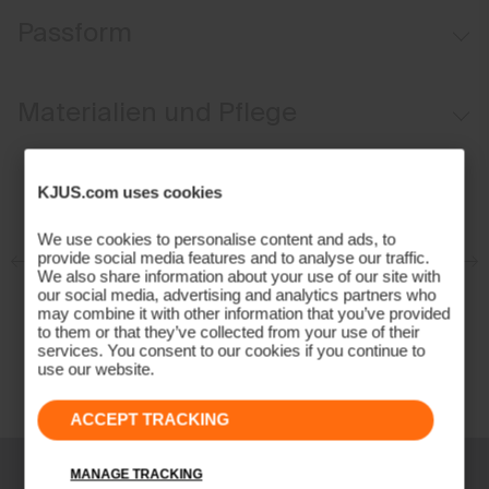
Wasserabweisend
Passform
Isolierung auf der Vorderseite, dem Rücken und den Ärmeln
Regular fit:
Materialien und Pflege
Oberstoff
KJUS.com uses cookies
90% Polyamid
10% Elasthan;80% Polyester
We use cookies to personalise content and ads, to
provide social media features and to analyse our traffic.
20% Elasthan
We also share information about your use of our site with
Properties
our social media, advertising and analytics partners who
may combine it with other information that you’ve provided
to them or that they’ve collected from your use of their
Extra leicht
services. You consent to our cookies if you continue to
Isolation im Vorder- und Rückteil
use our website.
Schnell trocknend
Stretcheinsätze am Rücken und Seiten
ACCEPT TRACKING
Ultra-soft
Wasserabweisend
MANAGE TRACKING