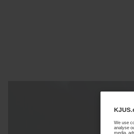
KJUS.
We use coo
analyse ou
media, adv