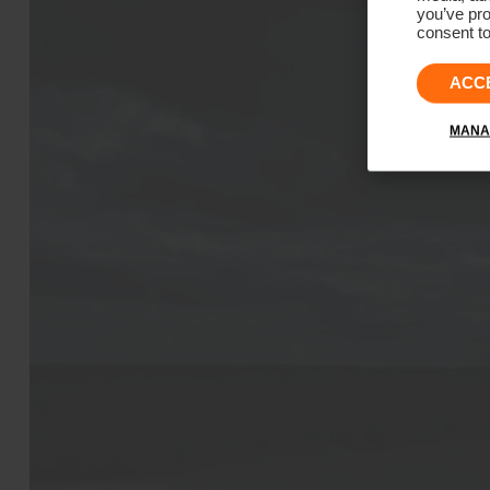
you’ve pro
consent to
ACC
MANA