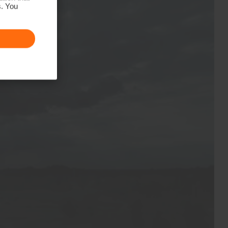
s. You
Handwäsche
Nicht Bleichen
Nicht im Wäschetrockner trocknen
Nicht bügeln
Nicht Chemisch Reinigen