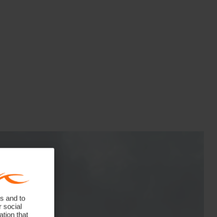
Oberstoff
100% Polyester
Properties
Atmungsaktiv
Wasserdicht
Lining
100% Polyester
Waterproofness
10’000mm
Breathability
10’000g/m2/24h
Finish
DWR Technologie
s and to
Product Care
r social
tion that