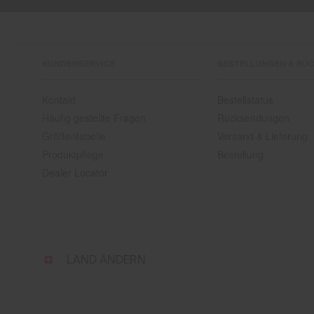
KUNDENSERVICE
BESTELLUNGEN & RÜ
Kontakt
Bestellstatus
Häufig gestellte Fragen
Rücksendungen
Größentabelle
Versand & Lieferung
Produktpflege
Bestellung
Dealer Locator
Wähle
LAND ÄNDERN
Land
und
Sprache