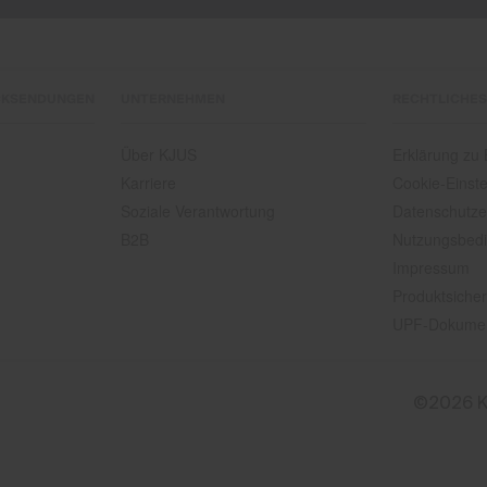
CKSENDUNGEN
UNTERNEHMEN
RECHTLICHES
Über KJUS
Erklärung zu B
Karriere
Cookie-Einste
Soziale Verantwortung
Datenschutze
B2B
Nutzungsbed
Impressum
Produktsicher
UPF-Dokume
©2026 K