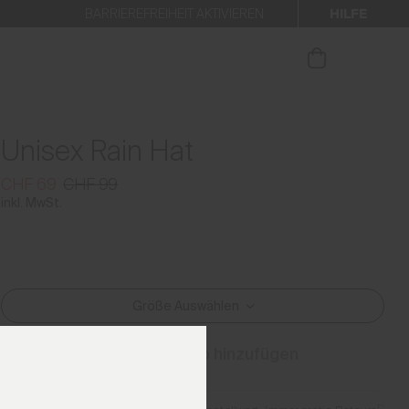
HILFE
BARRIEREFREIHEIT AKTIVIEREN
 den Newsletter anmelden.
Unisex Rain Hat
CHF 69
CHF 99
inkl. MwSt.
Größe Auswählen
Zum Warenkorb hinzufügen