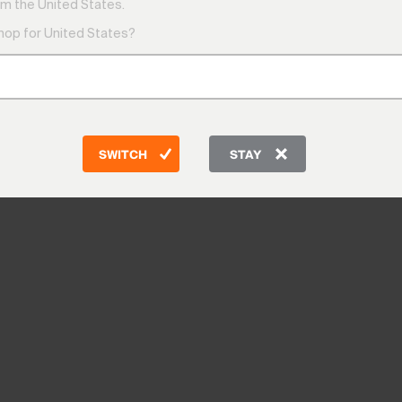
m the United States.
shop for United States?
SWITCH
STAY