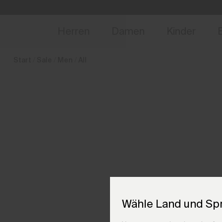
de_CH
NEU
Vorabzugang, Ang
Herren
Damen
Kinder
Start
Sale
Men
All
Wähle Land und Sp