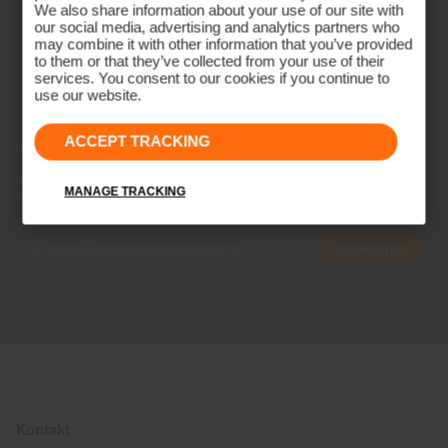
We also share information about your use of our site with
our social media, advertising and analytics partners who
may combine it with other information that you’ve provided
to them or that they’ve collected from your use of their
services. You consent to our cookies if you continue to
use our website.
NEWSLETTER
ACCEPT TRACKING
Werde Teil der KJUS Family
Frühzeitiger Zugang, exklusive Angebote und Geschichten vom
MANAGE TRACKING
Fairway und der Piste.
Abonnieren
Kontakt