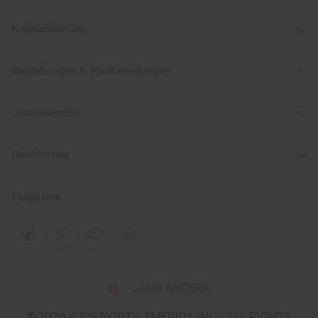
Kundenservice
Bestellungen & Rücksendungen
Unternehmen
Rechtliches
Folge uns
Wähle
LAND ÄNDERN
Land
und
©2026 KJUS NORTH AMERICA INC.; ALL RIGHTS