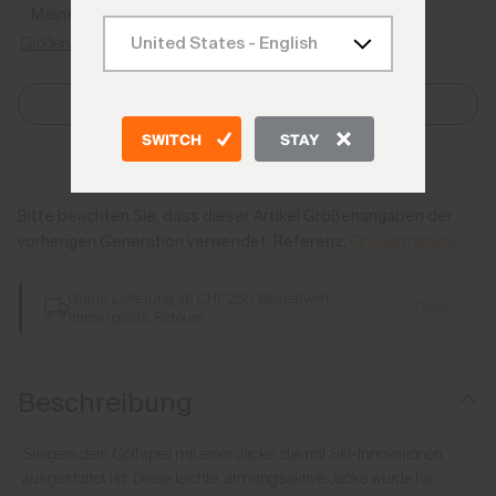
Meine Größe finden
Größenratgeber
Größe Auswählen
SWITCH
STAY
Zum Warenkorb hinzufügen
Bitte beachten Sie, dass dieser Artikel Größenangaben der
vorherigen Generation verwendet. Referenz:
Größentabelle
Gratis Lieferung ab CHF 250 Bestellwert
Details
Immer gratis Retoure
Beschreibung
Steigere dein Golfspiel mit einer Jacke, die mit Ski-Innovationen
ausgestattet ist. Diese leichte, atmungsaktive Jacke wurde für