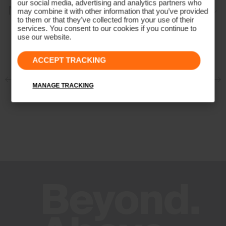
our social media, advertising and analytics partners who
Materialien und Pflege
may combine it with other information that you’ve provided
VaporTemp-Membran
to them or that they’ve collected from your use of their
Mit Graphen-Fleece gefütterte Rückentasche
services. You consent to our cookies if you continue to
Oberstoff
use our website.
Vulkanisch gefütterte Brust- und Eingrifftaschen
87% Polyester
Magnetischer Reißverschlusszug vorne
ACCEPT TRACKING
13% Elasthan
KJUS Rain Gutter System
Properties
MANAGE TRACKING
KJUS Drawcord Waist Adjustment System
Reactive Climate Control
Schnell trocknend
Graphen
Wasserdicht
Atmungsaktiv
VaporTemp
2-Lagen Material
4-Wege-Stretchmaterial
Winddicht
Membrane