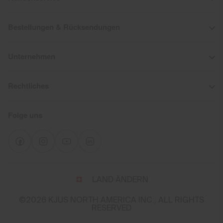
Product Care
Bestellungen & Rücksendungen
Normalwaschgang 30°C
Nicht Bleichen
Unternehmen
Schonender Trocknungsprozess
Nicht bügeln
Nicht Chemisch Reinigen
Rechtliches
Folge uns
Wähle
LAND ÄNDERN
Land
und
©2026 KJUS NORTH AMERICA INC.; ALL RIGHTS
Sprache
RESERVED
You