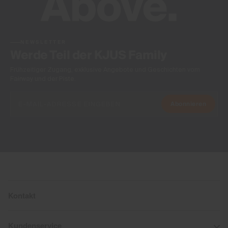
VaporTemp Membrane
Insulation
NEWSLETTER
100% Polyester
Werde Teil der KJUS Family
Lining
Frühzeitiger Zugang, exklusive Angebote und Geschichten vom
89% Polyester
Fairway und der Piste.
11% Elasthan
73% Polyamid
Abonnieren
27% Elasthan
Waterproofness
20’000mm
Breathability
20’000g/m2/24h
Finish
Kontakt
Thermoregulierende Veredelung
Kundenservice
PFC-freie DWR Technologie