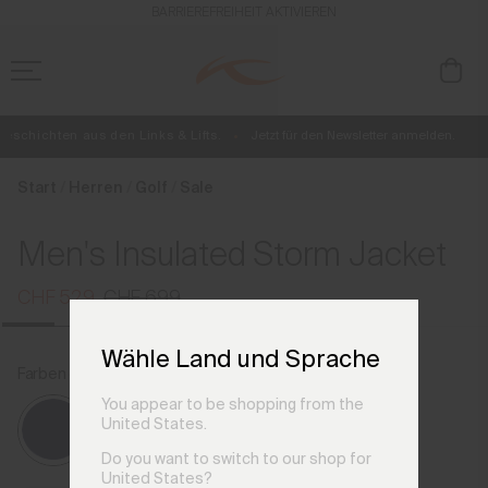
de_CH
BARRIEREFREIHEIT AKTIVIEREN
eschichten aus den Links & Lifts.
Jetzt für den Newsletter anmelden.
Kostenlose Standardlieferung für Bestellungen ab CHF250+
Retouren immer kostenlos
Start
Herren
Golf
Sale
Men's Insulated Storm Jacket
CHF 529
CHF 699
Wähle Land und Sprache
Farben der vorherigen Saison
Atlanta Blue
You appear to be shopping from the
United States.
Do you want to switch to our shop for
United States?