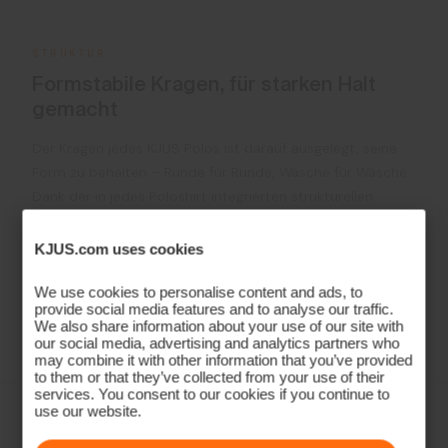
STRUKTUR
Formstabile Kragen, für starken Halt
gemacht
Der Kragen jedes KJUS Polos ist darauf ausgelegt, seine
Form zu behalten – Runde für Runde, Wäsche für Wäsche.
Dank der in jedes Poloshirt integrierten strukturellen
Verstärkung bleibt der Kragen stets perfekt in Form. Das
Ergebnis ist ein Polo, der am 18. Grün genauso schick
KJUS.com uses cookies
aussieht wie am ersten Abschlag.
We use cookies to personalise content and ads, to
provide social media features and to analyse our traffic.
Mehr erfahren
We also share information about your use of our site with
our social media, advertising and analytics partners who
may combine it with other information that you’ve provided
to them or that they’ve collected from your use of their
services. You consent to our cookies if you continue to
use our website.