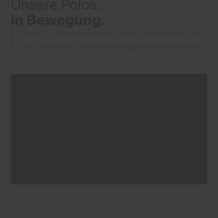
Unsere Polos,
in Bewegung.
Sieh dir an, wie Konstruktion, Material und Passform von
KJUS Polos unter realen Bedingungen zusammenwirken.