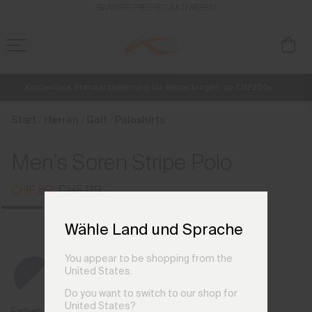
de_CH
BARRIEREFREIHEIT AKTIVIEREN
Kostenlose Standardlieferung für Bestellungen ab CHF250+
NEU
Vorabzugang, Angebote für Mitglieder und Geschichten aus den Lin
Retouren immer kostenlos
Start
Herren
Golf
Poloshirts
Men's Soren Stripe Polo
CHF 89
CHF 119
Wähle Land und Sprache
You appear to be shopping from the
United States.
Do you want to switch to our shop for
United States?
Farben der vorherigen Saison