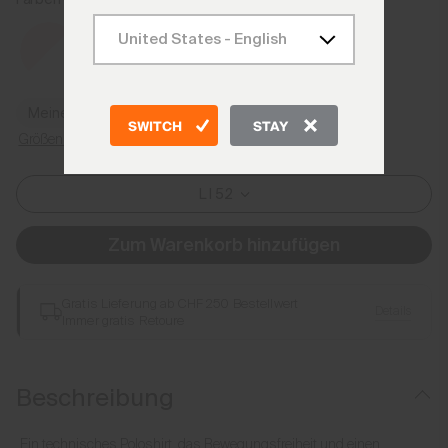
Poolside/White
Meine Größe finden
SWITCH
STAY
Größenratgeber
L I 52
Zum Warenkorb hinzufügen
Gratis Lieferung ab CHF 250 Bestellwert
Details
Immer gratis Retoure
Beschreibung
Ein technisches Poloshirt, das Bewegungsfreiheit und einen