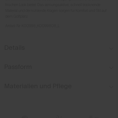
frischen Look bietet. Das atmungsaktive, schnell trocknende
Material und der kühlende Kragen sorgen für Komfort und Stil auf
dem Golfplatz.
Artikel-Nr.
K00998_K0099808_L
Details
Kühlender Innenkragen
Passform
UV-Schutz (LSF 50+)
Comfort fit:
Materialien und Pflege
Leger geschnitten an Brust, Taille und Saum
Längere Körperlänge für einfacheres Einstecken in die Hose
Oberstoff
Lockerer Ärmel, der über dem Ellbogen abschließt
89% Polyester
Mittlere Rückenlänge: 75.0 cm
11% Elasthan