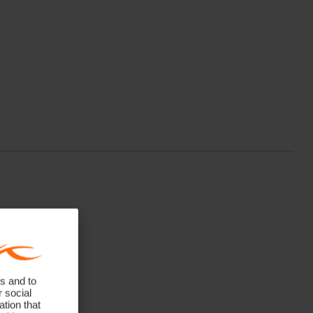
s and to
r social
tion that
CHT