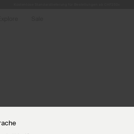
Kostenlose Standardlieferung für Bestellungen ab CHF250+
ebote für Mitglieder und Geschichten aus den Links & Lifts.
Retouren immer kostenlos
Jetzt für
Explore
Sale
rache