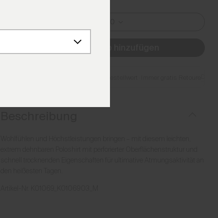
M I 48-50
Zum Warenkorb hinzufügen
Detail
Gratis Lieferung ab CHF 250 Bestellwert
·
Immer gratis Retoure
Beschreibung
Wohlfühlen und Höchstleistungen bringen – mit diesem leichten,
extrem dehnbaren Poloshirt mit perforierter Oberflächenstruktur und
schnell trocknenden Eigenschaften für ultimative Atmungsaktivität an
den heißesten Tagen.
Artikel-Nr.
K01069_K0106903_M