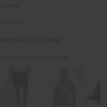
Details
Atmungsaktiv
Passform
Strukturiertes Material
Kühlender Innenkragen
Comfort fit:
Materialien und Pflege
Leger geschnitten an Brust, Taille und Saum
Längere Körperlänge für einfacheres Einstecken in die Hose
Oberstoff
Vervollständige den Look
Lockerer Ärmel, der über dem Ellbogen abschließt
93% Polyester
Mittlere Rückenlänge: 72.0 cm
7% Elasthan
Properties
Unser Model ist 188 cm groß und trägt Größe M I 48-50
4-Wege Stretchmaterial
Schnelltrocknend
Finish
Antibakterielle Veredelung