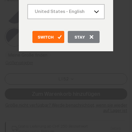
Atlanta Blue/White
SWITCH
STAY
Meine Größe finden
Größenratgeber
L I 52
Zum Warenkorb hinzufügen
Größe nicht verfügbar? Werde benachrichtigt, wenn sie wieder
auf Lager ist
Gratis Lieferung ab CHF 250 Bestellwert
Details
Immer gratis Retoure