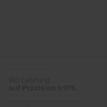
Nicht heiss bügeln
Nicht Chemisch Reinigen
FÜR LEISTUNG GEMACHT
Wo Leistung
auf Präzision trifft.
Ein Polo von KJUS wird vom Kragen abwärts