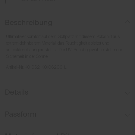
Beschreibung
Ultimativer Komfort auf dem Golfplatz mit diesem Poloshirt aus
extrem dehnbarem Material, das Feuchtigkeit ableitet und
antibakteriell ausgerüstet ist. Der UV-Schutz gewährleistet mehr
Sicherheit in der Sonne.
Artikel-Nr.
K01062_K0106206_L
Details
Kühlender Innenkragen
Passform
UV-Schutz (LSF 50+)
Comfort fit: