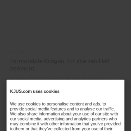
STRUKTUR
Formstabile Kragen, für starken Halt
gemacht
Der Kragen jedes KJUS Polos ist darauf ausgelegt, seine
Form zu behalten – Runde für Runde, Wäsche für Wäsche.
KJUS.com uses cookies
Dank der in jedes Poloshirt integrierten strukturellen
Verstärkung bleibt der Kragen stets perfekt in Form. Das
We use cookies to personalise content and ads, to
Ergebnis ist ein Polo, der am 18. Grün genauso schick
provide social media features and to analyse our traffic.
We also share information about your use of our site with
aussieht wie am ersten Abschlag.
our social media, advertising and analytics partners who
may combine it with other information that you’ve provided
to them or that they’ve collected from your use of their