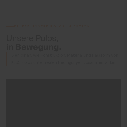
ERLEBE UNSERE POLOS IN AKTION
Unsere Polos,
in Bewegung.
Sieh dir an, wie Konstruktion, Material und Passform von
KJUS Polos unter realen Bedingungen zusammenwirken.