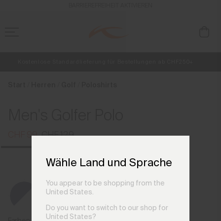
de_CH
BARRIEREFREIHEIT AKTIVIEREN
Kostenlose Standardlieferung für Bestellungen ab CHF250+
NEU
Vorabzugang, Angebote für Mitglieder und Geschichten aus den Lin
Retouren immer kostenlos
Start
Herren
Golf
Poloshirts
Men's Golfer Polo
CHF 99
CHF 129
Wähle Land und Sprache
You appear to be shopping from the
United States.
Do you want to switch to our shop for
United States?
Farben der vorherigen Saison