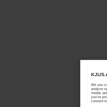
KJUS.
We use coo
analyse ou
media, adv
you’ve pro
consent to