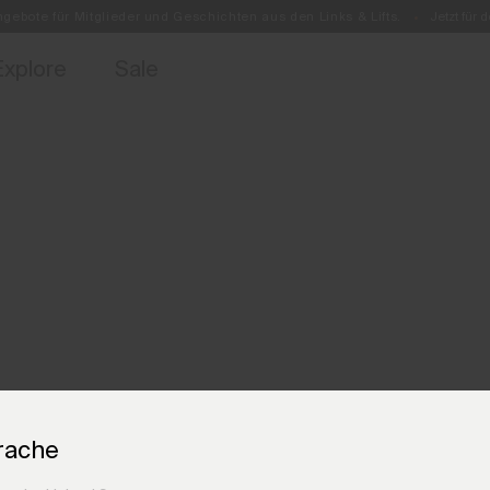
ebote für Mitglieder und Geschichten aus den Links & Lifts.
Jetzt für
Kostenlose Standardlieferung für Bestellungen ab CHF250+
Retouren immer kostenlos
Explore
Sale
rache