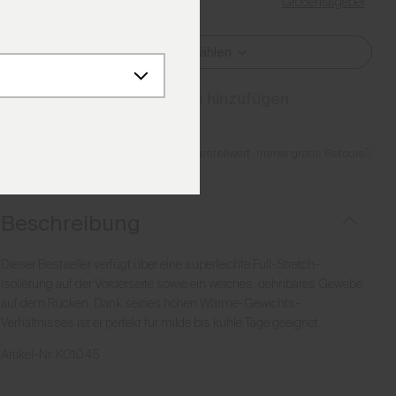
Größenratgeber
Meine Größe finden
Größe Auswählen
Zum Warenkorb hinzufügen
Detail
Gratis Lieferung ab CHF 250 Bestellwert
·
Immer gratis Retoure
Beschreibung
Dieser Bestseller verfügt über eine superleichte Full-Stretch-
Isolierung auf der Vorderseite sowie ein weiches, dehnbares Gewebe
auf dem Rücken. Dank seines hohen Wärme-Gewichts-
Verhältnisses ist er perfekt für milde bis kühle Tage geeignet.
Artikel-Nr.
K01045