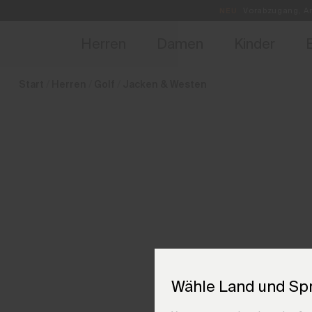
de_CH
NEU
Vorabzugang, Ang
Herren
Damen
Kinder
Start
Herren
Golf
Jacken & Westen
Wähle Land und Sp