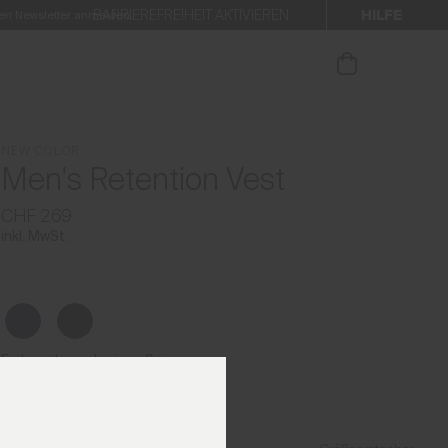
HILFE
BARRIEREFREIHEIT AKTIVIEREN
 den Newsletter anmelden.
NEW COLOR
Men's Retention Vest
CHF 269
inkl. MwSt.
Farben der vorherigen Saison