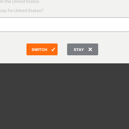
m the United States.
shop for United States?
SWITCH
STAY