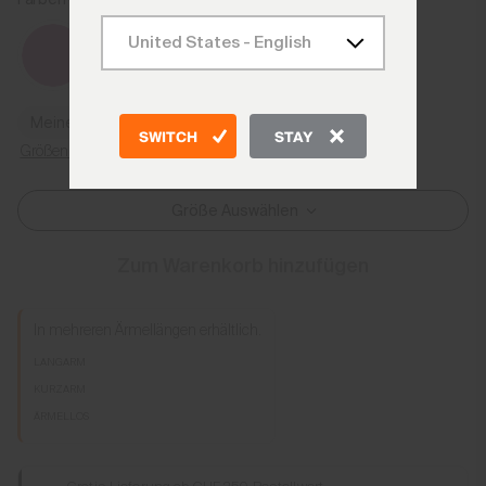
Meine Größe finden
SWITCH
STAY
Größenratgeber
Größe Auswählen
Zum Warenkorb hinzufügen
In mehreren Ärmellängen erhältlich.
LANGARM
KURZARM
ÄRMELLOS