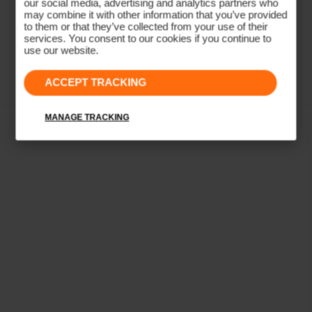
our social media, advertising and analytics partners who
Ergebnis ist ein Polo, der am 18. Grün genauso scharf
may combine it with other information that you’ve provided
aussieht wie am ersten Abschlag.
to them or that they’ve collected from your use of their
services. You consent to our cookies if you continue to
use our website.
Mehr erfahren
ACCEPT TRACKING
MANAGE TRACKING