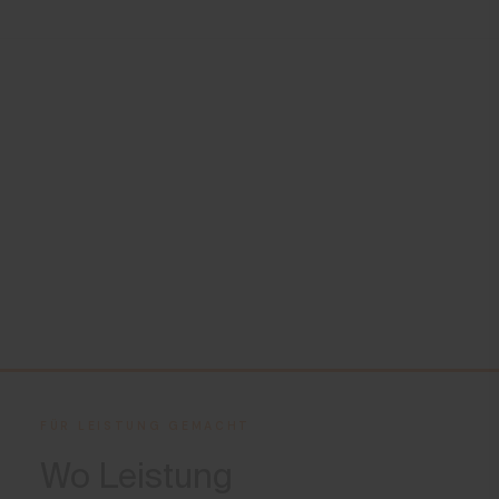
Product Care
Schonwaschgang 30°C
Nicht Bleichen
Schonender Trocknungsprozess
Nicht heiss bügeln
Nicht Chemisch Reinigen
FÜR LEISTUNG GEMACHT
Wo Leistung