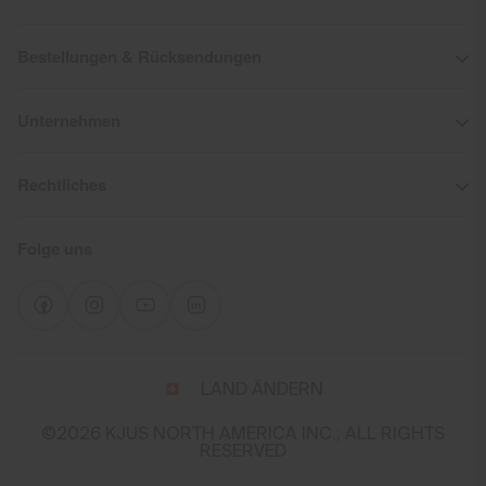
Bestellungen & Rücksendungen
Unternehmen
Rechtliches
Folge uns
Wähle
LAND ÄNDERN
Land
und
©2026 KJUS NORTH AMERICA INC.; ALL RIGHTS
Sprache
RESERVED
You