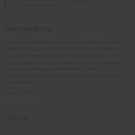
Gratis Lieferung ab CHF 250 Bestellwert
Details
Immer gratis Retoure
Beschreibung
Dieses innovative Material aus superweicher Pima-Baumwolle mit
Hohlkerntechnologie verbessert die Atmungsaktivität, indem es
Feuchtigkeit und Wärme effektiv ableitet. So bleibst du vom ersten
bis zum letzten Schlag kühl und trocken. Die leichten, dehnbaren
Fasern bieten außergewöhnlichen Komfort, ohne die
charakteristische Weichheit der hochwertigen Pima-Baumwolle zu
beeinträchtigen.
Artikel-Nr.
K01116
Details
Hollow-Pima-Cotton-Material