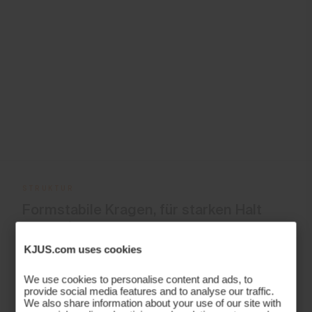
STRUKTUR
Formstabile Kragen, für starken Halt
gemacht
KJUS.com uses cookies
Der Kragen jedes KJUS Polos ist darauf ausgelegt, seine
Form zu behalten – Runde für Runde, Wäsche für Wäsche.
We use cookies to personalise content and ads, to
Dank der in jedes Poloshirt integrierten strukturellen
provide social media features and to analyse our traffic.
We also share information about your use of our site with
Verstärkung bleibt der Kragen stets perfekt in Form. Das