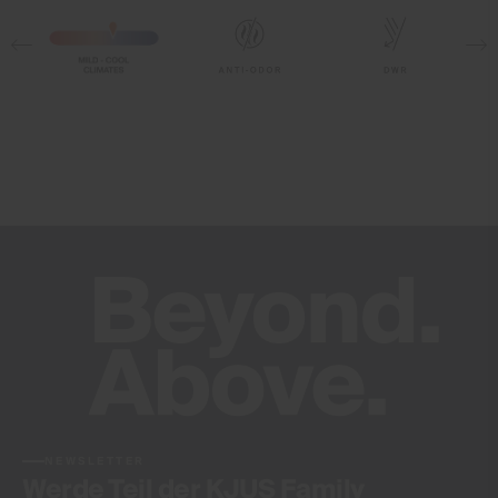
Finish
PFC-freie DWR Technologie (auf Gewebe)
Geruchsneutral
Peaching
Product Care
Normalwaschgang 30°C
Nicht Bleichen
Nicht im Wäschetrockner trocknen
Nicht bügeln
Nicht Chemisch Reinigen
NEWSLETTER
Werde Teil der KJUS Family