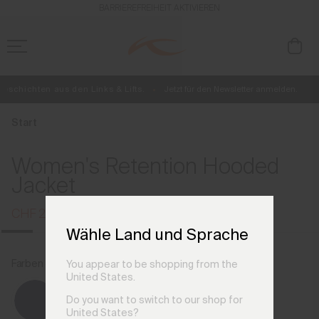
de_CH
BARRIEREFREIHEIT AKTIVIEREN
eschichten aus den Links & Lifts.
Jetzt für den Newsletter anmelden.
Kostenlose Standardlieferung für Bestellungen ab CHF250+
Retouren immer kostenlos
Start
Women's Retention Hooded
Jacket
CHF 229
CHF 299
Wähle Land und Sprache
Farben der vorherigen Saison
You appear to be shopping from the
Emerald Dust/Black
United States.
Do you want to switch to our shop for
United States?