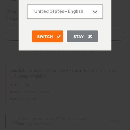
Meine Größe finden
Größenratgeber
Größe Auswählen
SWITCH
STAY
Zum Warenkorb hinzufügen
Gefällt Ihnen dieser Stil? Unsere Retention-Kollektion ist in drei
Silhouetten erhältlich.
RETENTION VEST
RETENTION HOODED JACKET
RETENTION JACKET
Gratis Lieferung ab CHF 250 Bestellwert
Details
Immer gratis Retoure