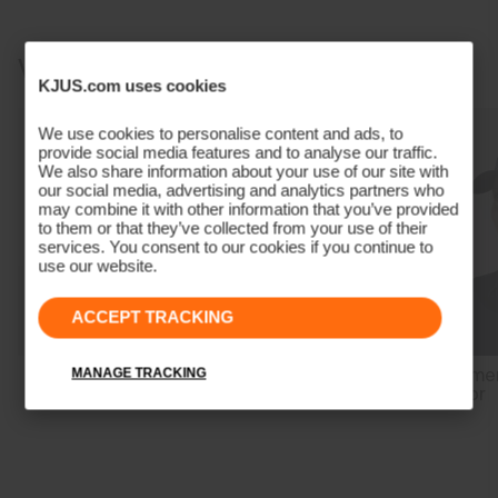
Fixierte Kapuze
Durchschnittliche Körperlänge, reicht bis zur Hüfte
Oberstoff
Vervollständige den Look
Klassischer Ärmel, der am Handgelenk abschließt
74% Polyamid
KJUS.com uses cookies
Unser Model ist 177 cm groß und trägt Größe S I 36
26% Elasthan;100% Polyester
Properties
We use cookies to personalise content and ads, to
provide social media features and to analyse our traffic.
We also share information about your use of our site with
4-Wege-Stretchmaterial an Rücken und Ärmel
our social media, advertising and analytics partners who
Ultra-soft
may combine it with other information that you’ve provided
to them or that they’ve collected from your use of their
Schnell trocknend
services. You consent to our cookies if you continue to
use our website.
Wasserabweisend
Isolation im Vorderteil
ACCEPT TRACKING
Moisture Renewal
Insulation
Women's Eve Polo
Women's Ice Light
Women
MANAGE TRACKING
7/8 Treggings
Visor
100% Polyester (KJUS FAST Thermo Core™)
Lining
89% Polyester
11% Elasthan