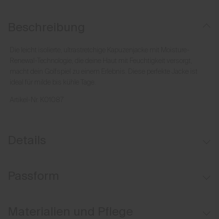
Beschreibung
Die leicht isolierte, ultrastretchige Kapuzenjacke mit Moisture-
Renewal-Technologie, die deine Haut mit Feuchtigkeit versorgt,
macht dein Golfspiel zu einem Erlebnis. Diese perfekte Jacke ist
ideal für milde bis kühle Tage.
Artikel-Nr.
K01087
Details
Wasserabweisend
Passform
Feuchtigkeitserneuerndes Material
Feuchtigkeitsableitendes Futter
Regular fit:
Materialien und Pflege
Leichte Isolation vorne
Standard-Passform an Brust, Taille und Saum